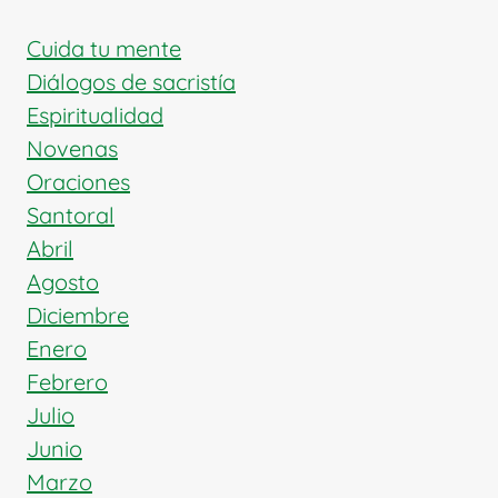
TESTIGO
DE
Cuida tu mente
LA
Diálogos de sacristía
ESPERANZA
Espiritualidad
Novenas
Oraciones
Santoral
Abril
Agosto
Diciembre
Enero
Febrero
Julio
Junio
Marzo