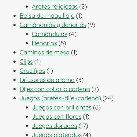
2
productos
Aretes religiosos
2
1
productos
Bolsa de maquillaje
1
producto
9
Camándulas y denarios
9
4
productos
Camándulas
4
5
productos
Denarios
5
productos
1
Caminos de mesa
1
1
producto
Clips
1
producto
1
Crucifijos
1
producto
3
Difusores de aroma
3
productos
7
Dijes con collar o cadena
7
productos
24
Juegos (aretes+dije+cadena)
24
6
producto
Juegos con brillantes
6
1
productos
Juegos con flores
1
17
producto
Juegos dorados
17
productos
4
Juegos plateados
4