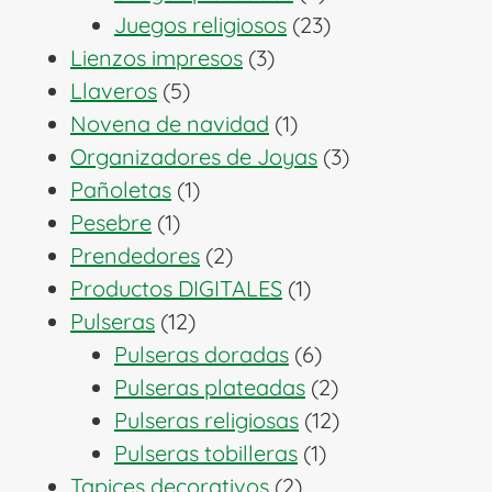
productos
23
Juegos religiosos
23
3
productos
Lienzos impresos
3
5
productos
Llaveros
5
productos
1
Novena de navidad
1
producto
3
Organizadores de Joyas
3
1
productos
Pañoletas
1
1
producto
Pesebre
1
producto
2
Prendedores
2
productos
1
Productos DIGITALES
1
12
producto
Pulseras
12
productos
6
Pulseras doradas
6
productos
2
Pulseras plateadas
2
productos
12
Pulseras religiosas
12
1
productos
Pulseras tobilleras
1
2
producto
Tapices decorativos
2