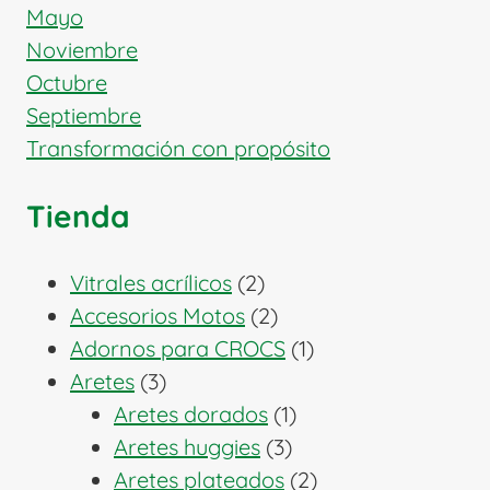
Mayo
Noviembre
Octubre
Septiembre
Transformación con propósito
Tienda
2
Vitrales acrílicos
2
productos
2
Accesorios Motos
2
productos
1
Adornos para CROCS
1
3
producto
Aretes
3
productos
1
Aretes dorados
1
3
producto
Aretes huggies
3
productos
2
Aretes plateados
2