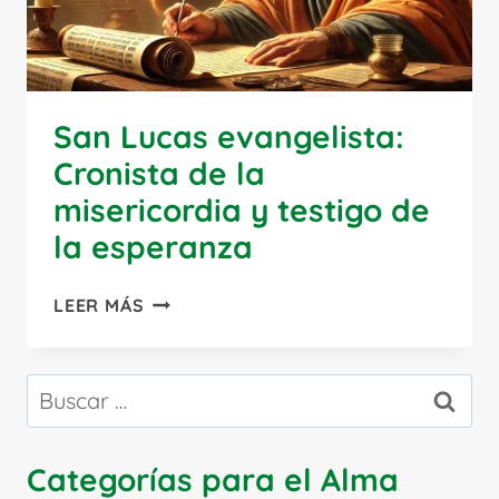
San Lucas evangelista:
Cronista de la
misericordia y testigo de
la esperanza
SAN
LEER MÁS
LUCAS
EVANGELISTA:
CRONISTA
Buscar:
DE
LA
MISERICORDIA
Categorías para el Alma
Y