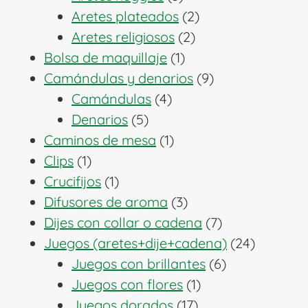
productos
2
Aretes plateados
2
2
productos
Aretes religiosos
2
1
productos
Bolsa de maquillaje
1
producto
9
Camándulas y denarios
9
4
productos
Camándulas
4
5
productos
Denarios
5
productos
1
Caminos de mesa
1
1
producto
Clips
1
producto
1
Crucifijos
1
producto
3
Difusores de aroma
3
productos
7
Dijes con collar o cadena
7
productos
24
Juegos (aretes+dije+cadena)
24
6
producto
Juegos con brillantes
6
1
productos
Juegos con flores
1
17
producto
Juegos dorados
17