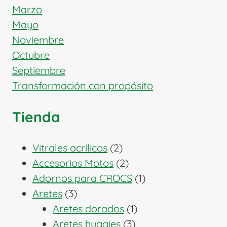
Marzo
Mayo
Noviembre
Octubre
Septiembre
Transformación con propósito
Tienda
2
Vitrales acrílicos
2
productos
2
Accesorios Motos
2
productos
1
Adornos para CROCS
1
3
producto
Aretes
3
productos
1
Aretes dorados
1
3
producto
Aretes huggies
3