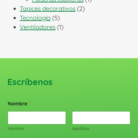
2
producto
Tapices decorativos
2
5
productos
Tecnología
5
productos
1
Ventiladores
1
producto
Escríbenos
Nombre
*
Nombre
Apellidos