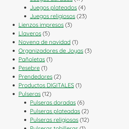
productos
4
Juegos plateados
4
productos
23
Juegos religiosos
23
3
productos
Lienzos impresos
3
5
productos
Llaveros
5
productos
1
Novena de navidad
1
producto
3
Organizadores de Joyas
3
1
productos
Pañoletas
1
1
producto
Pesebre
1
producto
2
Prendedores
2
productos
1
Productos DIGITALES
1
12
producto
Pulseras
12
productos
6
Pulseras doradas
6
productos
2
Pulseras plateadas
2
productos
12
Pulseras religiosas
12
1
productos
Pulseras tobilleras
1