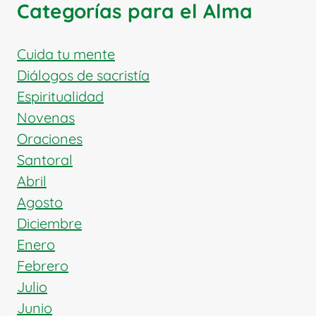
Categorías para el Alma
UN
SER
QUERIDO?
Cuida tu mente
FE,
Diálogos de sacristía
CONSUELO
Espiritualidad
Y
Novenas
ESPERANZA
EN
Oraciones
MEDIO
Santoral
DEL
Abril
DUELO
Agosto
Diciembre
Enero
Febrero
Julio
Junio