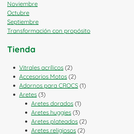
Noviembre
Octubre
Septiembre
Transformación con propósito
Tienda
2
Vitrales acrílicos
2
productos
2
Accesorios Motos
2
productos
1
Adornos para CROCS
1
3
producto
Aretes
3
productos
1
Aretes dorados
1
3
producto
Aretes huggies
3
productos
2
Aretes plateados
2
2
productos
Aretes religiosos
2