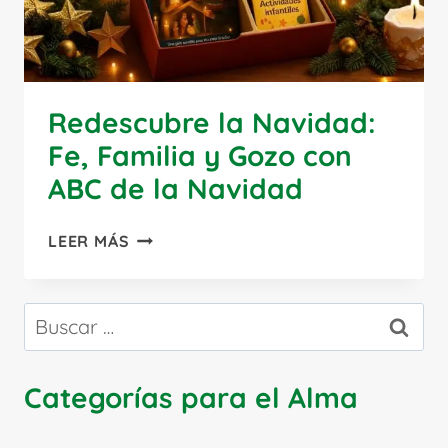
Redescubre la Navidad:
Fe, Familia y Gozo con
ABC de la Navidad
REDESCUBRE
LEER MÁS
LA
NAVIDAD:
FE,
Buscar:
FAMILIA
Y
GOZO
Categorías para el Alma
CON
ABC