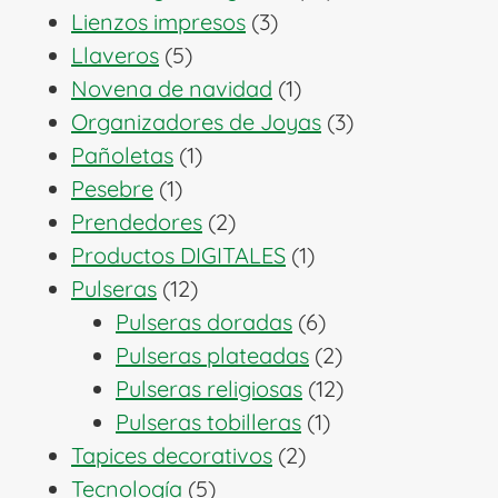
3
productos
Lienzos impresos
3
5
productos
Llaveros
5
productos
1
Novena de navidad
1
producto
3
Organizadores de Joyas
3
1
productos
Pañoletas
1
1
producto
Pesebre
1
producto
2
Prendedores
2
productos
1
Productos DIGITALES
1
12
producto
Pulseras
12
productos
6
Pulseras doradas
6
productos
2
Pulseras plateadas
2
productos
12
Pulseras religiosas
12
1
productos
Pulseras tobilleras
1
2
producto
Tapices decorativos
2
5
productos
Tecnología
5