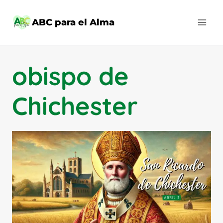
Saltar
al
ABC para el Alma
contenido
obispo de
Chichester