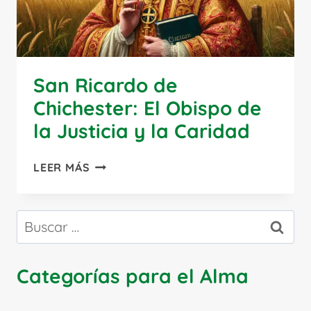
San Ricardo de
Chichester: El Obispo de
la Justicia y la Caridad
SAN
LEER MÁS
RICARDO
DE
CHICHESTER:
Buscar:
EL
OBISPO
DE
Categorías para el Alma
LA
JUSTICIA