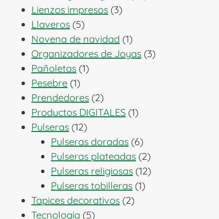
3
productos
Lienzos impresos
3
5
productos
Llaveros
5
productos
1
Novena de navidad
1
producto
3
Organizadores de Joyas
3
1
productos
Pañoletas
1
1
producto
Pesebre
1
producto
2
Prendedores
2
productos
1
Productos DIGITALES
1
12
producto
Pulseras
12
productos
6
Pulseras doradas
6
productos
2
Pulseras plateadas
2
productos
12
Pulseras religiosas
12
1
productos
Pulseras tobilleras
1
2
producto
Tapices decorativos
2
5
productos
Tecnología
5