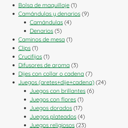
1
productos
Bolsa de maquillaje
1
producto
9
Camándulas y denarios
9
4
productos
Camándulas
4
5
productos
Denarios
5
productos
1
Caminos de mesa
1
1
producto
Clips
1
producto
1
Crucifijos
1
producto
3
Difusores de aroma
3
productos
7
Dijes con collar o cadena
7
productos
24
Juegos (aretes+dije+cadena)
24
6
producto
Juegos con brillantes
6
1
productos
Juegos con flores
1
17
producto
Juegos dorados
17
productos
4
Juegos plateados
4
productos
23
Juegos religiosos
23