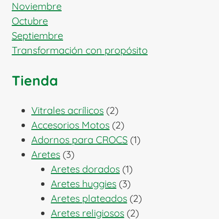
Noviembre
Octubre
Septiembre
Transformación con propósito
Tienda
2
Vitrales acrílicos
2
productos
2
Accesorios Motos
2
productos
1
Adornos para CROCS
1
3
producto
Aretes
3
productos
1
Aretes dorados
1
3
producto
Aretes huggies
3
productos
2
Aretes plateados
2
2
productos
Aretes religiosos
2