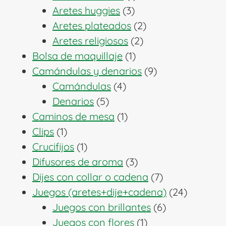
3
producto
Aretes huggies
3
productos
2
Aretes plateados
2
2
productos
Aretes religiosos
2
1
productos
Bolsa de maquillaje
1
producto
9
Camándulas y denarios
9
4
productos
Camándulas
4
5
productos
Denarios
5
productos
1
Caminos de mesa
1
1
producto
Clips
1
producto
1
Crucifijos
1
producto
3
Difusores de aroma
3
productos
7
Dijes con collar o cadena
7
productos
24
Juegos (aretes+dije+cadena)
24
6
producto
Juegos con brillantes
6
1
productos
Juegos con flores
1