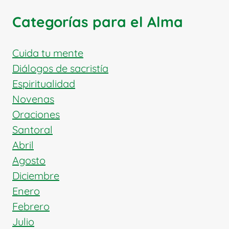
SALLE:
PATRONO
Categorías para el Alma
DE
LOS
EDUCADORES
Cuida tu mente
Y
Diálogos de sacristía
APÓSTOL
Espiritualidad
DE
Novenas
LA
ENSEÑANZA
Oraciones
CRISTIANA
Santoral
Abril
Agosto
Diciembre
Enero
Febrero
Julio