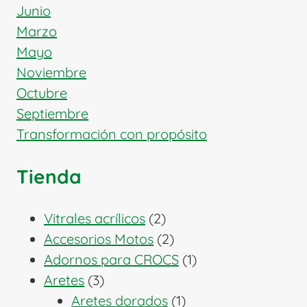
Junio
Marzo
Mayo
Noviembre
Octubre
Septiembre
Transformación con propósito
Tienda
2
Vitrales acrílicos
2
productos
2
Accesorios Motos
2
productos
1
Adornos para CROCS
1
3
producto
Aretes
3
productos
1
Aretes dorados
1