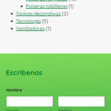
1
productos
Pulseras tobilleras
1
2
producto
Tapices decorativos
2
5
productos
Tecnología
5
productos
1
Ventiladores
1
producto
Escríbenos
Nombre
*
Nombre
Apellidos