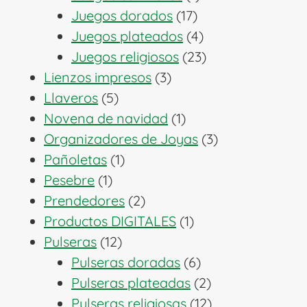
17
producto
Juegos dorados
17
productos
4
Juegos plateados
4
productos
23
Juegos religiosos
23
3
productos
Lienzos impresos
3
5
productos
Llaveros
5
productos
1
Novena de navidad
1
producto
3
Organizadores de Joyas
3
1
productos
Pañoletas
1
1
producto
Pesebre
1
producto
2
Prendedores
2
productos
1
Productos DIGITALES
1
12
producto
Pulseras
12
productos
6
Pulseras doradas
6
productos
2
Pulseras plateadas
2
productos
12
Pulseras religiosas
12