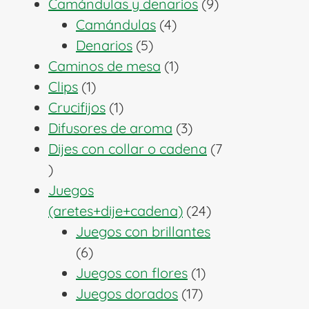
producto
9
Camándulas y denarios
9
4
productos
Camándulas
4
5
productos
Denarios
5
productos
1
Caminos de mesa
1
1
producto
Clips
1
producto
1
Crucifijos
1
producto
3
Difusores de aroma
3
productos
Dijes con collar o cadena
7
7
productos
Juegos
24
(aretes+dije+cadena)
24
productos
Juegos con brillantes
6
6
productos
1
Juegos con flores
1
17
producto
Juegos dorados
17