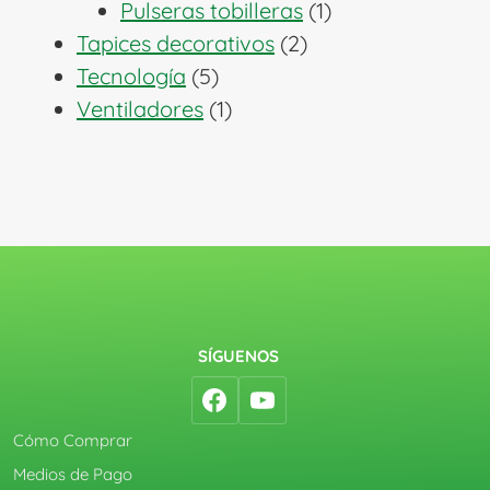
1
productos
Pulseras tobilleras
1
2
producto
Tapices decorativos
2
5
productos
Tecnología
5
productos
1
Ventiladores
1
producto
SÍGUENOS
Cómo Comprar
Medios de Pago