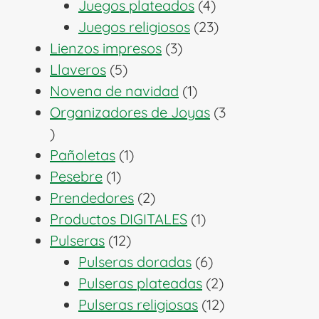
productos
4
Juegos plateados
4
productos
23
Juegos religiosos
23
3
productos
Lienzos impresos
3
5
productos
Llaveros
5
productos
1
Novena de navidad
1
producto
Organizadores de Joyas
3
3
productos
1
Pañoletas
1
1
producto
Pesebre
1
producto
2
Prendedores
2
productos
1
Productos DIGITALES
1
12
producto
Pulseras
12
productos
6
Pulseras doradas
6
productos
2
Pulseras plateadas
2
productos
12
Pulseras religiosas
12