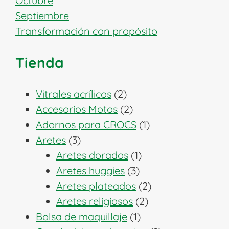
Octubre
Septiembre
Transformación con propósito
Tienda
2
Vitrales acrílicos
2
productos
2
Accesorios Motos
2
productos
1
Adornos para CROCS
1
3
producto
Aretes
3
productos
1
Aretes dorados
1
3
producto
Aretes huggies
3
productos
2
Aretes plateados
2
2
productos
Aretes religiosos
2
1
productos
Bolsa de maquillaje
1