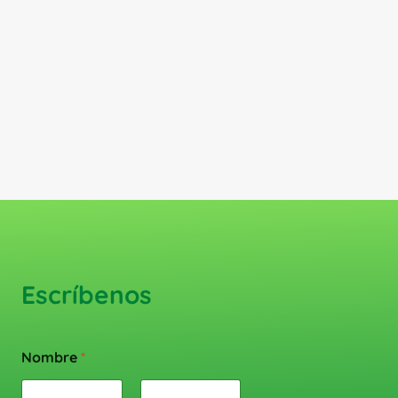
Escríbenos
Nombre
*