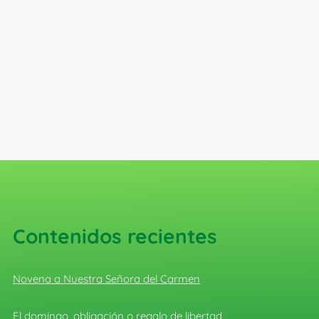
Contenidos recientes
Novena a Nuestra Señora del Carmen
El domingo, obligación o regalo de libertad