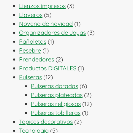
3
productos
Lienzos impresos
3
5
productos
Llaveros
5
productos
1
Novena de navidad
1
producto
3
Organizadores de Joyas
3
1
productos
Pañoletas
1
1
producto
Pesebre
1
producto
2
Prendedores
2
productos
1
Productos DIGITALES
1
12
producto
Pulseras
12
productos
6
Pulseras doradas
6
productos
2
Pulseras plateadas
2
productos
12
Pulseras religiosas
12
1
productos
Pulseras tobilleras
1
2
producto
Tapices decorativos
2
5
productos
Tecnología
5