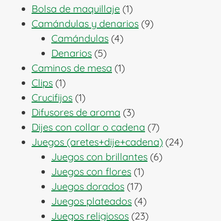
1
productos
Bolsa de maquillaje
1
producto
9
Camándulas y denarios
9
4
productos
Camándulas
4
5
productos
Denarios
5
productos
1
Caminos de mesa
1
1
producto
Clips
1
producto
1
Crucifijos
1
producto
3
Difusores de aroma
3
productos
7
Dijes con collar o cadena
7
productos
24
Juegos (aretes+dije+cadena)
24
6
producto
Juegos con brillantes
6
1
productos
Juegos con flores
1
17
producto
Juegos dorados
17
productos
4
Juegos plateados
4
productos
23
Juegos religiosos
23