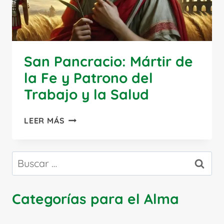
San Pancracio: Mártir de
la Fe y Patrono del
Trabajo y la Salud
SAN
LEER MÁS
PANCRACIO:
MÁRTIR
DE
Buscar:
LA
FE
Y
Categorías para el Alma
PATRONO
DEL