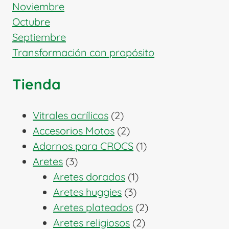
Noviembre
Octubre
Septiembre
Transformación con propósito
Tienda
2
Vitrales acrílicos
2
productos
2
Accesorios Motos
2
productos
1
Adornos para CROCS
1
3
producto
Aretes
3
productos
1
Aretes dorados
1
3
producto
Aretes huggies
3
productos
2
Aretes plateados
2
2
productos
Aretes religiosos
2