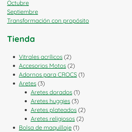
Octubre
Septiembre
Transformación con propósito
Tienda
2
Vitrales acrílicos
2
productos
2
Accesorios Motos
2
productos
1
Adornos para CROCS
1
3
producto
Aretes
3
productos
1
Aretes dorados
1
3
producto
Aretes huggies
3
productos
2
Aretes plateados
2
2
productos
Aretes religiosos
2
1
productos
Bolsa de maquillaje
1