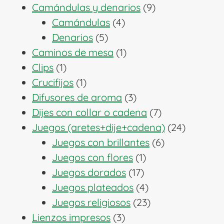
producto
9
Camándulas y denarios
9
4
productos
Camándulas
4
5
productos
Denarios
5
productos
1
Caminos de mesa
1
1
producto
Clips
1
producto
1
Crucifijos
1
producto
3
Difusores de aroma
3
productos
7
Dijes con collar o cadena
7
productos
24
Juegos (aretes+dije+cadena)
24
6
producto
Juegos con brillantes
6
1
productos
Juegos con flores
1
17
producto
Juegos dorados
17
productos
4
Juegos plateados
4
productos
23
Juegos religiosos
23
3
productos
Lienzos impresos
3