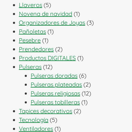
5
productos
Llaveros
5
productos
1
Novena de navidad
1
producto
3
Organizadores de Joyas
3
1
productos
Pañoletas
1
1
producto
Pesebre
1
producto
2
Prendedores
2
productos
1
Productos DIGITALES
1
12
producto
Pulseras
12
productos
6
Pulseras doradas
6
productos
2
Pulseras plateadas
2
productos
12
Pulseras religiosas
12
1
productos
Pulseras tobilleras
1
2
producto
Tapices decorativos
2
5
productos
Tecnología
5
productos
1
Ventiladores
1