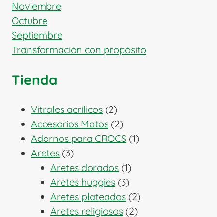
Noviembre
Octubre
Septiembre
Transformación con propósito
Tienda
2
Vitrales acrílicos
2
productos
2
Accesorios Motos
2
productos
1
Adornos para CROCS
1
3
producto
Aretes
3
productos
1
Aretes dorados
1
3
producto
Aretes huggies
3
productos
2
Aretes plateados
2
2
productos
Aretes religiosos
2