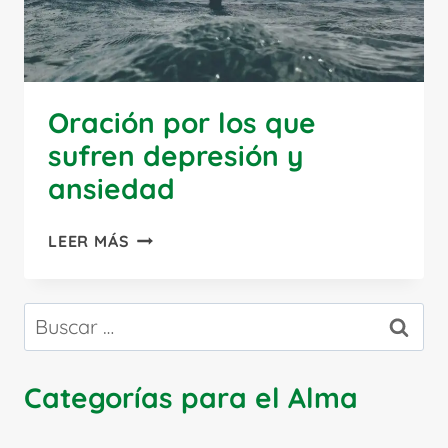
Oración por los que
sufren depresión y
ansiedad
ORACIÓN
LEER MÁS
POR
LOS
QUE
Buscar:
SUFREN
DEPRESIÓN
Y
Categorías para el Alma
ANSIEDAD