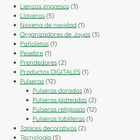
3
productos
Lienzos impresos
3
5
productos
Llaveros
5
productos
1
Novena de navidad
1
producto
3
Organizadores de Joyas
3
1
productos
Pañoletas
1
1
producto
Pesebre
1
producto
2
Prendedores
2
productos
1
Productos DIGITALES
1
12
producto
Pulseras
12
productos
6
Pulseras doradas
6
productos
2
Pulseras plateadas
2
productos
12
Pulseras religiosas
12
1
productos
Pulseras tobilleras
1
2
producto
Tapices decorativos
2
5
productos
Tecnología
5