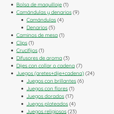
1
productos
Bolsa de maquillaje
1
producto
9
Camándulas y denarios
9
4
productos
Camándulas
4
5
productos
Denarios
5
productos
1
Caminos de mesa
1
1
producto
Clips
1
producto
1
Crucifijos
1
producto
3
Difusores de aroma
3
productos
7
Dijes con collar o cadena
7
productos
24
Juegos (aretes+dije+cadena)
24
6
producto
Juegos con brillantes
6
1
productos
Juegos con flores
1
17
producto
Juegos dorados
17
productos
4
Juegos plateados
4
productos
23
Juegos religiosos
23