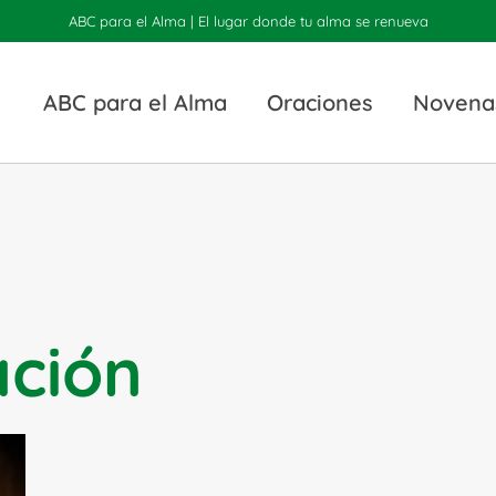
ABC para el Alma | El lugar donde tu alma se renueva
ABC para el Alma
Oraciones
Novena
ación