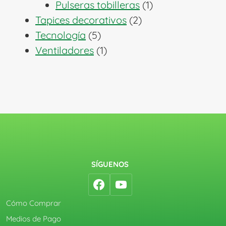
1
productos
Pulseras tobilleras
1
2
producto
Tapices decorativos
2
5
productos
Tecnología
5
productos
1
Ventiladores
1
producto
SÍGUENOS
Cómo Comprar
Medios de Pago