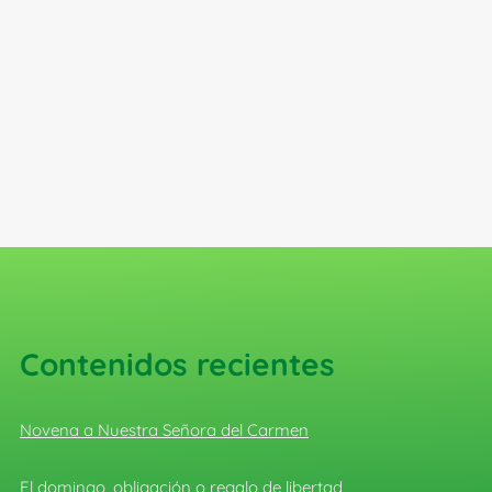
Contenidos recientes
Novena a Nuestra Señora del Carmen
El domingo, obligación o regalo de libertad