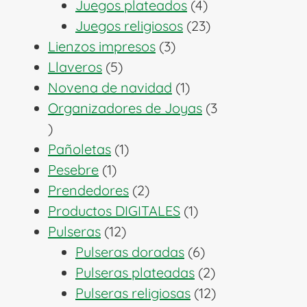
productos
4
Juegos plateados
4
productos
23
Juegos religiosos
23
3
productos
Lienzos impresos
3
5
productos
Llaveros
5
productos
1
Novena de navidad
1
producto
Organizadores de Joyas
3
3
productos
1
Pañoletas
1
1
producto
Pesebre
1
producto
2
Prendedores
2
productos
1
Productos DIGITALES
1
12
producto
Pulseras
12
productos
6
Pulseras doradas
6
productos
2
Pulseras plateadas
2
productos
12
Pulseras religiosas
12