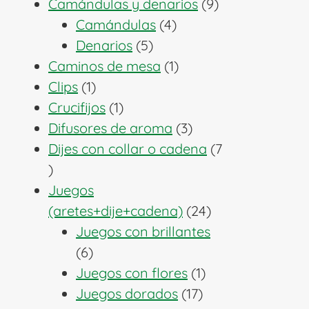
producto
9
Camándulas y denarios
9
4
productos
Camándulas
4
5
productos
Denarios
5
productos
1
Caminos de mesa
1
1
producto
Clips
1
producto
1
Crucifijos
1
producto
3
Difusores de aroma
3
productos
Dijes con collar o cadena
7
7
productos
Juegos
24
(aretes+dije+cadena)
24
productos
Juegos con brillantes
6
6
productos
1
Juegos con flores
1
17
producto
Juegos dorados
17