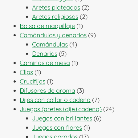
productos
2
Aretes plateados
2
2
productos
Aretes religiosos
2
1
productos
Bolsa de maquillaje
1
producto
9
Camándulas y denarios
9
4
productos
Camándulas
4
5
productos
Denarios
5
productos
1
Caminos de mesa
1
1
producto
Clips
1
producto
1
Crucifijos
1
producto
3
Difusores de aroma
3
productos
7
Dijes con collar o cadena
7
productos
24
Juegos (aretes+dije+cadena)
24
6
producto
Juegos con brillantes
6
1
productos
Juegos con flores
1
17
producto
Juegos dorados
17