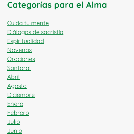
Categorías para el Alma
TRANSFORMAN
EL
ALMA
Cuida tu mente
Y
Diálogos de sacristía
SU
Espiritualidad
PROFUNDA
Novenas
RELACIÓN
CON
Oraciones
LA
Santoral
BIBLIA
Abril
Agosto
Diciembre
Enero
Febrero
Julio
Junio