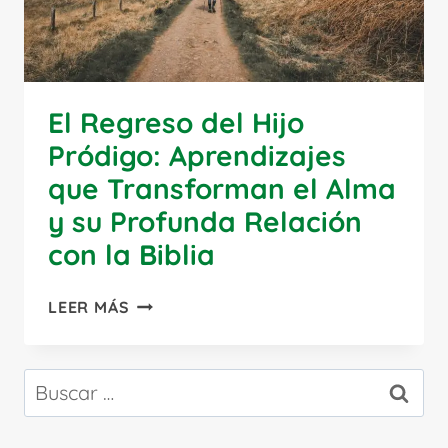
El Regreso del Hijo
Pródigo: Aprendizajes
que Transforman el Alma
y su Profunda Relación
con la Biblia
EL
LEER MÁS
REGRESO
DEL
HIJO
Buscar:
PRÓDIGO:
APRENDIZAJES
QUE