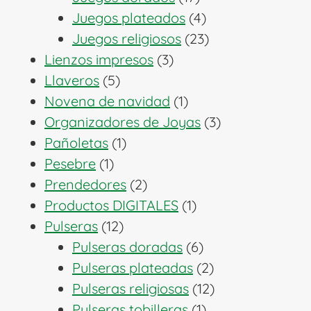
productos
4
Juegos plateados
4
productos
23
Juegos religiosos
23
3
productos
Lienzos impresos
3
5
productos
Llaveros
5
productos
1
Novena de navidad
1
producto
3
Organizadores de Joyas
3
1
productos
Pañoletas
1
1
producto
Pesebre
1
producto
2
Prendedores
2
productos
1
Productos DIGITALES
1
12
producto
Pulseras
12
productos
6
Pulseras doradas
6
productos
2
Pulseras plateadas
2
productos
12
Pulseras religiosas
12
1
productos
Pulseras tobilleras
1