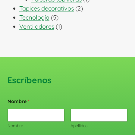
2
producto
Tapices decorativos
2
5
productos
Tecnología
5
productos
1
Ventiladores
1
producto
Escríbenos
Nombre
*
Nombre
Apellidos