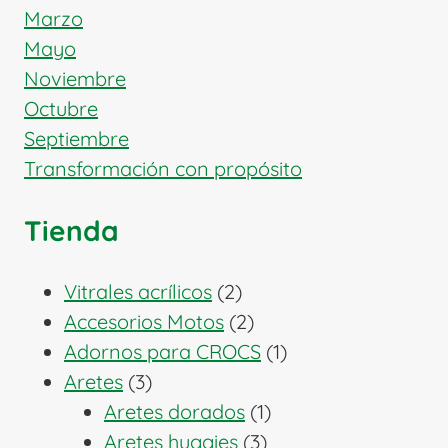
Marzo
Mayo
Noviembre
Octubre
Septiembre
Transformación con propósito
Tienda
2
Vitrales acrílicos
2
productos
2
Accesorios Motos
2
productos
1
Adornos para CROCS
1
3
producto
Aretes
3
productos
1
Aretes dorados
1
3
producto
Aretes huggies
3