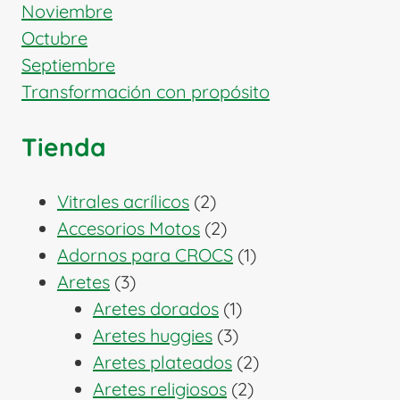
Noviembre
Octubre
Septiembre
Transformación con propósito
Tienda
2
Vitrales acrílicos
2
productos
2
Accesorios Motos
2
productos
1
Adornos para CROCS
1
3
producto
Aretes
3
productos
1
Aretes dorados
1
3
producto
Aretes huggies
3
productos
2
Aretes plateados
2
2
productos
Aretes religiosos
2