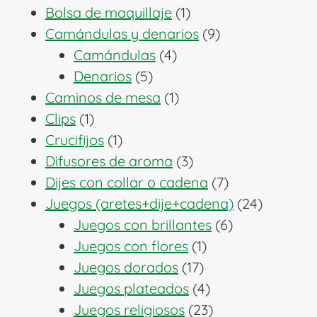
1
productos
Bolsa de maquillaje
1
producto
9
Camándulas y denarios
9
4
productos
Camándulas
4
5
productos
Denarios
5
productos
1
Caminos de mesa
1
1
producto
Clips
1
producto
1
Crucifijos
1
producto
3
Difusores de aroma
3
productos
7
Dijes con collar o cadena
7
productos
24
Juegos (aretes+dije+cadena)
24
6
producto
Juegos con brillantes
6
1
productos
Juegos con flores
1
17
producto
Juegos dorados
17
productos
4
Juegos plateados
4
productos
23
Juegos religiosos
23