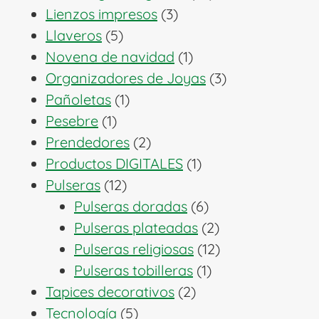
3
productos
Lienzos impresos
3
5
productos
Llaveros
5
productos
1
Novena de navidad
1
producto
3
Organizadores de Joyas
3
1
productos
Pañoletas
1
1
producto
Pesebre
1
producto
2
Prendedores
2
productos
1
Productos DIGITALES
1
12
producto
Pulseras
12
productos
6
Pulseras doradas
6
productos
2
Pulseras plateadas
2
productos
12
Pulseras religiosas
12
1
productos
Pulseras tobilleras
1
2
producto
Tapices decorativos
2
5
productos
Tecnología
5