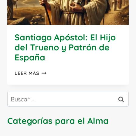
Santiago Apóstol: El Hijo
del Trueno y Patrón de
España
SANTIAGO
LEER MÁS
APÓSTOL:
EL
HIJO
Buscar:
DEL
TRUENO
Y
Categorías para el Alma
PATRÓN
DE