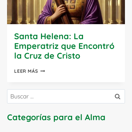
Santa Helena: La
Emperatriz que Encontró
la Cruz de Cristo
SANTA
LEER MÁS
HELENA:
LA
EMPERATRIZ
Buscar:
QUE
ENCONTRÓ
LA
Categorías para el Alma
CRUZ
DE