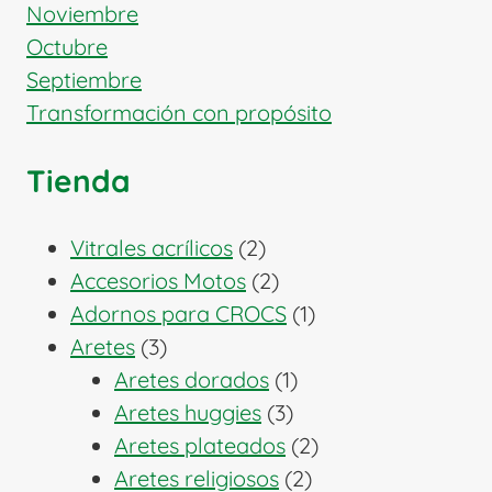
Noviembre
Octubre
Septiembre
Transformación con propósito
Tienda
2
Vitrales acrílicos
2
productos
2
Accesorios Motos
2
productos
1
Adornos para CROCS
1
3
producto
Aretes
3
productos
1
Aretes dorados
1
3
producto
Aretes huggies
3
productos
2
Aretes plateados
2
2
productos
Aretes religiosos
2