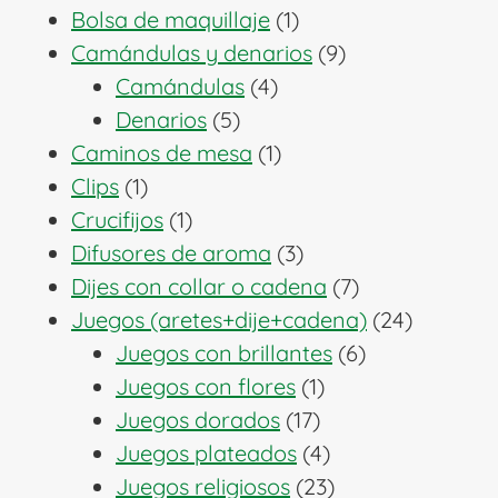
1
productos
Bolsa de maquillaje
1
producto
9
Camándulas y denarios
9
4
productos
Camándulas
4
5
productos
Denarios
5
productos
1
Caminos de mesa
1
1
producto
Clips
1
producto
1
Crucifijos
1
producto
3
Difusores de aroma
3
productos
7
Dijes con collar o cadena
7
productos
24
Juegos (aretes+dije+cadena)
24
6
producto
Juegos con brillantes
6
1
productos
Juegos con flores
1
17
producto
Juegos dorados
17
productos
4
Juegos plateados
4
productos
23
Juegos religiosos
23