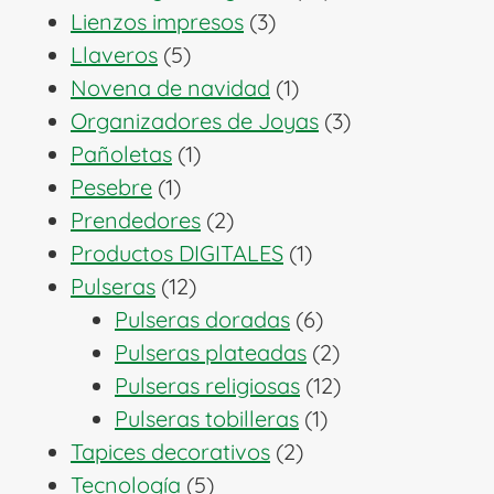
3
productos
Lienzos impresos
3
5
productos
Llaveros
5
productos
1
Novena de navidad
1
producto
3
Organizadores de Joyas
3
1
productos
Pañoletas
1
1
producto
Pesebre
1
producto
2
Prendedores
2
productos
1
Productos DIGITALES
1
12
producto
Pulseras
12
productos
6
Pulseras doradas
6
productos
2
Pulseras plateadas
2
productos
12
Pulseras religiosas
12
1
productos
Pulseras tobilleras
1
2
producto
Tapices decorativos
2
5
productos
Tecnología
5