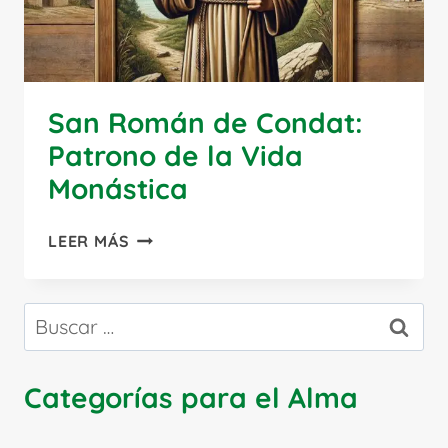
San Román de Condat:
Patrono de la Vida
Monástica
SAN
LEER MÁS
ROMÁN
DE
CONDAT:
Buscar:
PATRONO
DE
LA
Categorías para el Alma
VIDA
MONÁSTICA