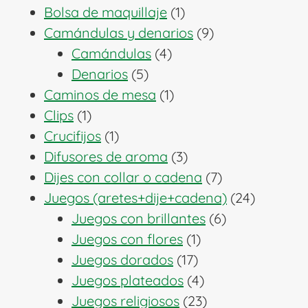
1
productos
Bolsa de maquillaje
1
producto
9
Camándulas y denarios
9
4
productos
Camándulas
4
5
productos
Denarios
5
productos
1
Caminos de mesa
1
1
producto
Clips
1
producto
1
Crucifijos
1
producto
3
Difusores de aroma
3
productos
7
Dijes con collar o cadena
7
productos
24
Juegos (aretes+dije+cadena)
24
6
producto
Juegos con brillantes
6
1
productos
Juegos con flores
1
17
producto
Juegos dorados
17
productos
4
Juegos plateados
4
productos
23
Juegos religiosos
23