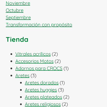
Noviembre
Octubre
Septiembre
Transformación con propósito
Tienda
2
Vitrales acrílicos
2
productos
2
Accesorios Motos
2
productos
1
Adornos para CROCS
1
3
producto
Aretes
3
productos
1
Aretes dorados
1
3
producto
Aretes huggies
3
productos
2
Aretes plateados
2
2
productos
Aretes religiosos
2