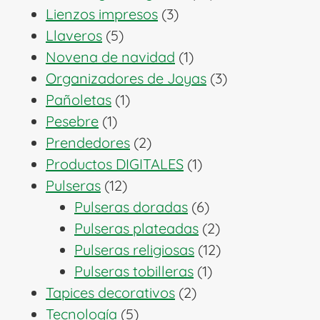
3
productos
Lienzos impresos
3
5
productos
Llaveros
5
productos
1
Novena de navidad
1
producto
3
Organizadores de Joyas
3
1
productos
Pañoletas
1
1
producto
Pesebre
1
producto
2
Prendedores
2
productos
1
Productos DIGITALES
1
12
producto
Pulseras
12
productos
6
Pulseras doradas
6
productos
2
Pulseras plateadas
2
productos
12
Pulseras religiosas
12
1
productos
Pulseras tobilleras
1
2
producto
Tapices decorativos
2
5
productos
Tecnología
5