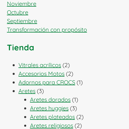
Noviembre
Octubre
Septiembre
Transformación con propósito
Tienda
2
Vitrales acrílicos
2
productos
2
Accesorios Motos
2
productos
1
Adornos para CROCS
1
3
producto
Aretes
3
productos
1
Aretes dorados
1
3
producto
Aretes huggies
3
productos
2
Aretes plateados
2
2
productos
Aretes religiosos
2