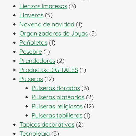
3
productos
Lienzos impresos
3
5
productos
Llaveros
5
productos
1
Novena de navidad
1
producto
3
Organizadores de Joyas
3
1
productos
Pañoletas
1
1
producto
Pesebre
1
producto
2
Prendedores
2
productos
1
Productos DIGITALES
1
12
producto
Pulseras
12
productos
6
Pulseras doradas
6
productos
2
Pulseras plateadas
2
productos
12
Pulseras religiosas
12
1
productos
Pulseras tobilleras
1
2
producto
Tapices decorativos
2
5
productos
Tecnología
5