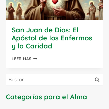
San Juan de Dios: El
Apóstol de los Enfermos
y la Caridad
SAN
LEER MÁS
JUAN
DE
DIOS:
Buscar:
EL
APÓSTOL
DE
Categorías para el Alma
LOS
ENFERMOS