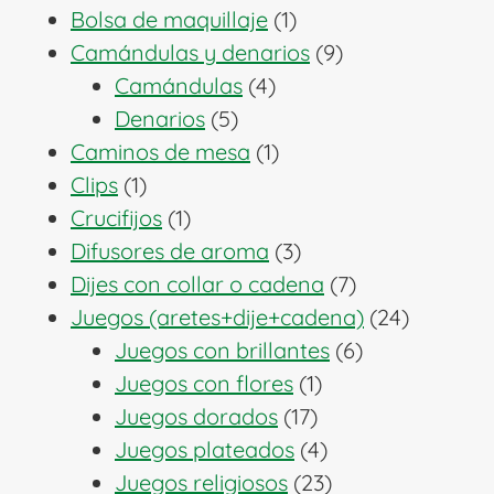
1
productos
Bolsa de maquillaje
1
producto
9
Camándulas y denarios
9
4
productos
Camándulas
4
5
productos
Denarios
5
productos
1
Caminos de mesa
1
1
producto
Clips
1
producto
1
Crucifijos
1
producto
3
Difusores de aroma
3
productos
7
Dijes con collar o cadena
7
productos
24
Juegos (aretes+dije+cadena)
24
6
producto
Juegos con brillantes
6
1
productos
Juegos con flores
1
17
producto
Juegos dorados
17
productos
4
Juegos plateados
4
productos
23
Juegos religiosos
23