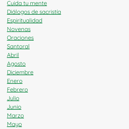
Y
Cuida tu mente
EL
Diálogos de sacristía
PATRÓN
Espiritualidad
DE
Novenas
LOS
ESTUDIANTES
Oraciones
Santoral
Abril
Agosto
Diciembre
Enero
Febrero
Julio
Junio
Marzo
Mayo