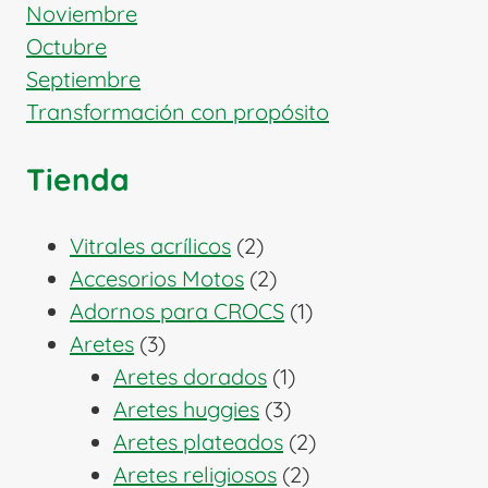
Noviembre
Octubre
Septiembre
Transformación con propósito
Tienda
2
Vitrales acrílicos
2
productos
2
Accesorios Motos
2
productos
1
Adornos para CROCS
1
3
producto
Aretes
3
productos
1
Aretes dorados
1
3
producto
Aretes huggies
3
productos
2
Aretes plateados
2
2
productos
Aretes religiosos
2