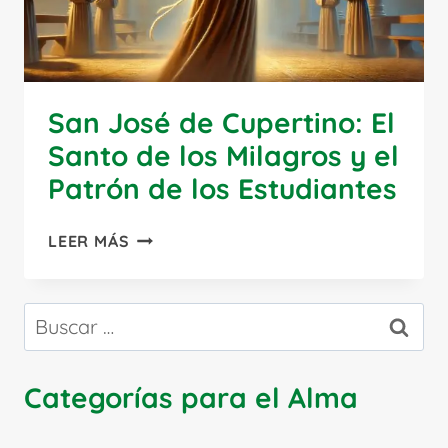
San José de Cupertino: El
Santo de los Milagros y el
Patrón de los Estudiantes
SAN
LEER MÁS
JOSÉ
DE
CUPERTINO:
Buscar:
EL
SANTO
DE
Categorías para el Alma
LOS
MILAGROS