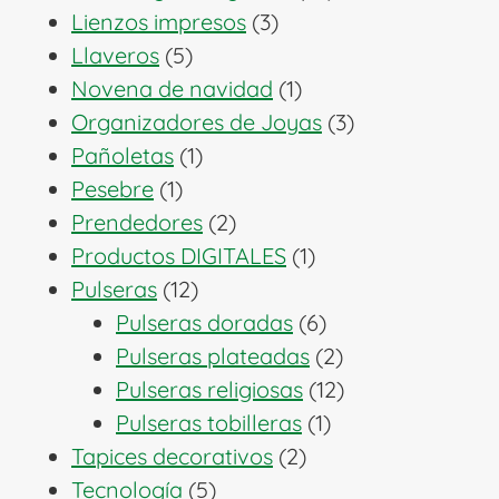
3
productos
Lienzos impresos
3
5
productos
Llaveros
5
productos
1
Novena de navidad
1
producto
3
Organizadores de Joyas
3
1
productos
Pañoletas
1
1
producto
Pesebre
1
producto
2
Prendedores
2
productos
1
Productos DIGITALES
1
12
producto
Pulseras
12
productos
6
Pulseras doradas
6
productos
2
Pulseras plateadas
2
productos
12
Pulseras religiosas
12
1
productos
Pulseras tobilleras
1
2
producto
Tapices decorativos
2
5
productos
Tecnología
5