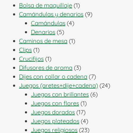
1
productos
Bolsa de maquillaje
1
producto
9
Camándulas y denarios
9
4
productos
Camándulas
4
5
productos
Denarios
5
productos
1
Caminos de mesa
1
1
producto
Clips
1
producto
1
Crucifijos
1
producto
3
Difusores de aroma
3
productos
7
Dijes con collar o cadena
7
productos
24
Juegos (aretes+dije+cadena)
24
6
producto
Juegos con brillantes
6
1
productos
Juegos con flores
1
17
producto
Juegos dorados
17
productos
4
Juegos plateados
4
productos
23
Juegos religiosos
23