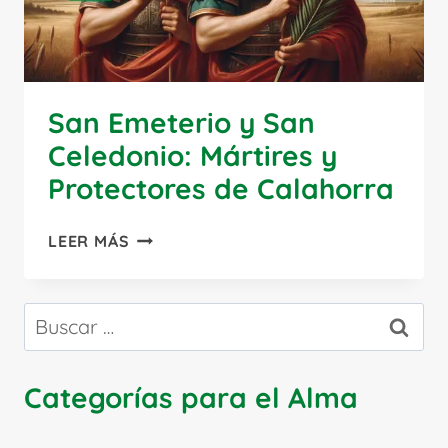
San Emeterio y San
Celedonio: Mártires y
Protectores de Calahorra
SAN
LEER MÁS
EMETERIO
Y
SAN
Buscar:
CELEDONIO:
MÁRTIRES
Y
Categorías para el Alma
PROTECTORES
DE