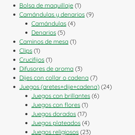
1
productos
Bolsa de maquillaje
1
producto
9
Camándulas y denarios
9
4
productos
Camándulas
4
5
productos
Denarios
5
productos
1
Caminos de mesa
1
1
producto
Clips
1
producto
1
Crucifijos
1
producto
3
Difusores de aroma
3
productos
7
Dijes con collar o cadena
7
productos
24
Juegos (aretes+dije+cadena)
24
6
producto
Juegos con brillantes
6
1
productos
Juegos con flores
1
17
producto
Juegos dorados
17
productos
4
Juegos plateados
4
productos
23
Juegos religiosos
23