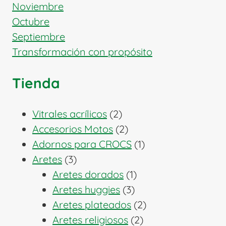
Noviembre
Octubre
Septiembre
Transformación con propósito
Tienda
2
Vitrales acrílicos
2
productos
2
Accesorios Motos
2
productos
1
Adornos para CROCS
1
3
producto
Aretes
3
productos
1
Aretes dorados
1
3
producto
Aretes huggies
3
productos
2
Aretes plateados
2
2
productos
Aretes religiosos
2