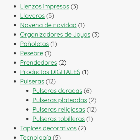
3
productos
Lienzos impresos
3
5
productos
Llaveros
5
productos
1
Novena de navidad
1
producto
3
Organizadores de Joyas
3
1
productos
Pañoletas
1
1
producto
Pesebre
1
producto
2
Prendedores
2
productos
1
Productos DIGITALES
1
12
producto
Pulseras
12
productos
6
Pulseras doradas
6
productos
2
Pulseras plateadas
2
productos
12
Pulseras religiosas
12
1
productos
Pulseras tobilleras
1
2
producto
Tapices decorativos
2
5
productos
Tecnología
5