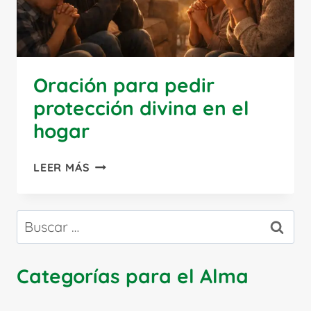
Oración para pedir
protección divina en el
hogar
ORACIÓN
LEER MÁS
PARA
PEDIR
PROTECCIÓN
Buscar:
DIVINA
EN
EL
Categorías para el Alma
HOGAR