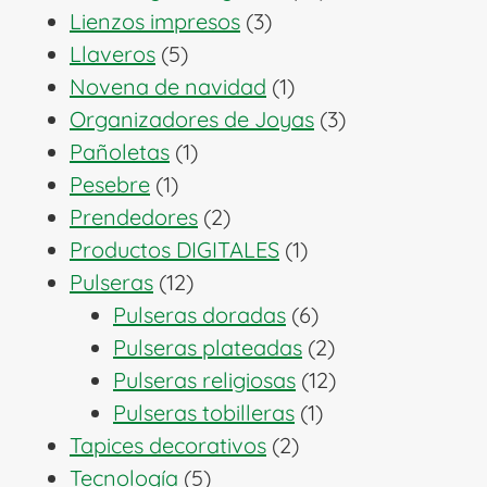
3
productos
Lienzos impresos
3
5
productos
Llaveros
5
productos
1
Novena de navidad
1
producto
3
Organizadores de Joyas
3
1
productos
Pañoletas
1
1
producto
Pesebre
1
producto
2
Prendedores
2
productos
1
Productos DIGITALES
1
12
producto
Pulseras
12
productos
6
Pulseras doradas
6
productos
2
Pulseras plateadas
2
productos
12
Pulseras religiosas
12
1
productos
Pulseras tobilleras
1
2
producto
Tapices decorativos
2
5
productos
Tecnología
5