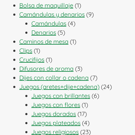
1
productos
Bolsa de maquillaje
1
producto
9
Camándulas y denarios
9
4
productos
Camándulas
4
5
productos
Denarios
5
productos
1
Caminos de mesa
1
1
producto
Clips
1
producto
1
Crucifijos
1
producto
3
Difusores de aroma
3
productos
7
Dijes con collar o cadena
7
productos
24
Juegos (aretes+dije+cadena)
24
6
producto
Juegos con brillantes
6
1
productos
Juegos con flores
1
17
producto
Juegos dorados
17
productos
4
Juegos plateados
4
productos
23
Juegos religiosos
23