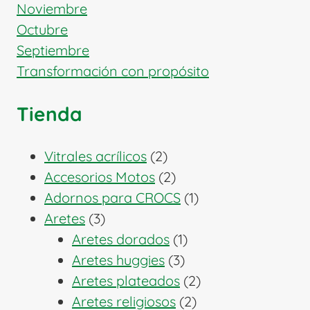
Noviembre
Octubre
Septiembre
Transformación con propósito
Tienda
2
Vitrales acrílicos
2
productos
2
Accesorios Motos
2
productos
1
Adornos para CROCS
1
3
producto
Aretes
3
productos
1
Aretes dorados
1
3
producto
Aretes huggies
3
productos
2
Aretes plateados
2
2
productos
Aretes religiosos
2