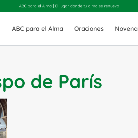
ABC para el Alma | El lugar donde tu alma se renueva
ABC para el Alma
Oraciones
Novena
spo de París