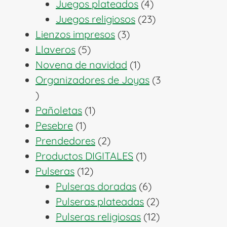
productos
4
Juegos plateados
4
productos
23
Juegos religiosos
23
3
productos
Lienzos impresos
3
5
productos
Llaveros
5
productos
1
Novena de navidad
1
producto
Organizadores de Joyas
3
3
productos
1
Pañoletas
1
1
producto
Pesebre
1
producto
2
Prendedores
2
productos
1
Productos DIGITALES
1
12
producto
Pulseras
12
productos
6
Pulseras doradas
6
productos
2
Pulseras plateadas
2
productos
12
Pulseras religiosas
12