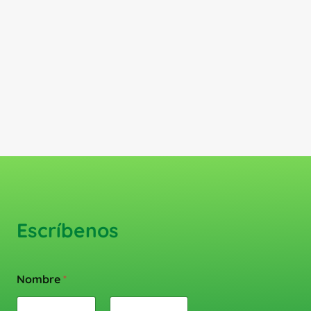
Escríbenos
Nombre
*