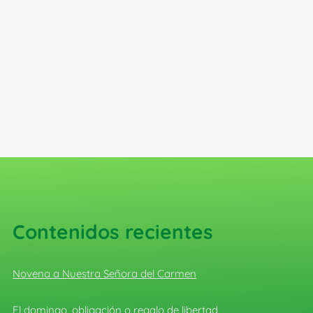
Contenidos recientes
Novena a Nuestra Señora del Carmen
El domingo, obligación o regalo de libertad