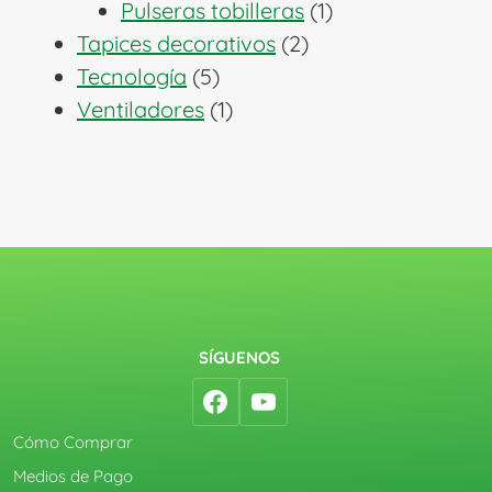
1
productos
Pulseras tobilleras
1
2
producto
Tapices decorativos
2
5
productos
Tecnología
5
productos
1
Ventiladores
1
producto
SÍGUENOS
Cómo Comprar
Medios de Pago