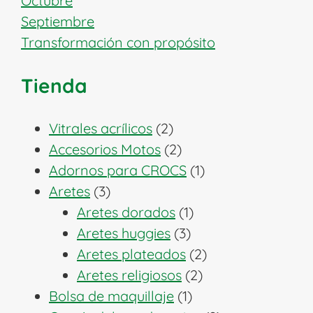
Octubre
Septiembre
Transformación con propósito
Tienda
2
Vitrales acrílicos
2
productos
2
Accesorios Motos
2
productos
1
Adornos para CROCS
1
3
producto
Aretes
3
productos
1
Aretes dorados
1
3
producto
Aretes huggies
3
productos
2
Aretes plateados
2
2
productos
Aretes religiosos
2
1
productos
Bolsa de maquillaje
1