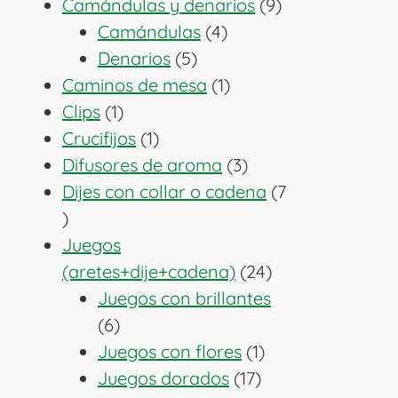
producto
9
Camándulas y denarios
9
4
productos
Camándulas
4
5
productos
Denarios
5
productos
1
Caminos de mesa
1
1
producto
Clips
1
producto
1
Crucifijos
1
producto
3
Difusores de aroma
3
productos
Dijes con collar o cadena
7
7
productos
Juegos
24
(aretes+dije+cadena)
24
productos
Juegos con brillantes
6
6
productos
1
Juegos con flores
1
17
producto
Juegos dorados
17