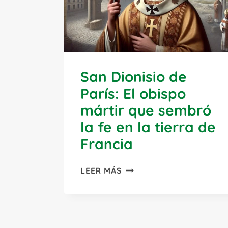
San Dionisio de
París: El obispo
mártir que sembró
la fe en la tierra de
Francia
SAN
LEER MÁS
DIONISIO
DE
PARÍS:
EL