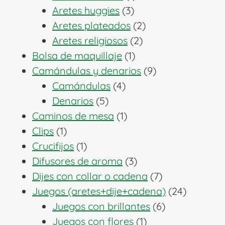
3
producto
Aretes huggies
3
productos
2
Aretes plateados
2
2
productos
Aretes religiosos
2
1
productos
Bolsa de maquillaje
1
producto
9
Camándulas y denarios
9
4
productos
Camándulas
4
5
productos
Denarios
5
productos
1
Caminos de mesa
1
1
producto
Clips
1
producto
1
Crucifijos
1
producto
3
Difusores de aroma
3
productos
7
Dijes con collar o cadena
7
productos
24
Juegos (aretes+dije+cadena)
24
6
producto
Juegos con brillantes
6
1
productos
Juegos con flores
1