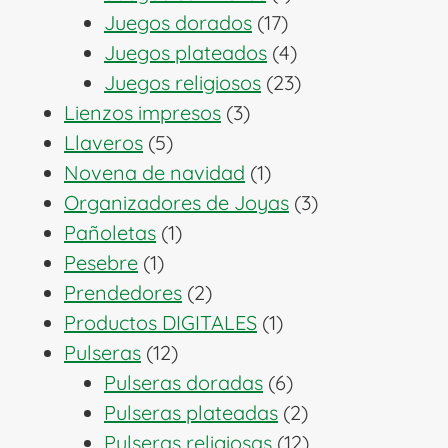
17
producto
Juegos dorados
17
productos
4
Juegos plateados
4
productos
23
Juegos religiosos
23
3
productos
Lienzos impresos
3
5
productos
Llaveros
5
productos
1
Novena de navidad
1
producto
3
Organizadores de Joyas
3
1
productos
Pañoletas
1
1
producto
Pesebre
1
producto
2
Prendedores
2
productos
1
Productos DIGITALES
1
12
producto
Pulseras
12
productos
6
Pulseras doradas
6
productos
2
Pulseras plateadas
2
productos
12
Pulseras religiosas
12