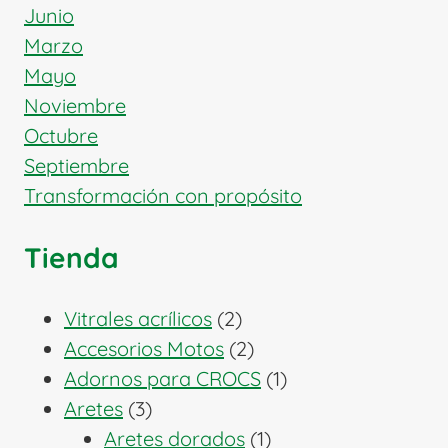
Junio
Marzo
Mayo
Noviembre
Octubre
Septiembre
Transformación con propósito
Tienda
2
Vitrales acrílicos
2
productos
2
Accesorios Motos
2
productos
1
Adornos para CROCS
1
3
producto
Aretes
3
productos
1
Aretes dorados
1