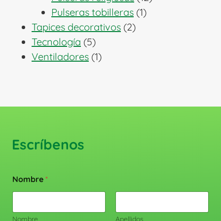
1
productos
Pulseras tobilleras
1
2
producto
Tapices decorativos
2
5
productos
Tecnología
5
productos
1
Ventiladores
1
producto
Escríbenos
Nombre
*
Nombre
Apellidos