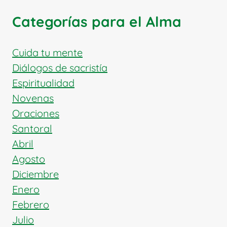
DE
VIDA
Categorías para el Alma
ACORDES
CON
LA
Cuida tu mente
FE
Diálogos de sacristía
CATÓLICA
Espiritualidad
Novenas
Oraciones
Santoral
Abril
Agosto
Diciembre
Enero
Febrero
Julio