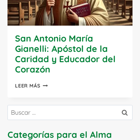
San Antonio María
Gianelli: Apóstol de la
Caridad y Educador del
Corazón
SAN
LEER MÁS
ANTONIO
MARÍA
GIANELLI:
Buscar:
APÓSTOL
DE
LA
Categorías para el Alma
CARIDAD