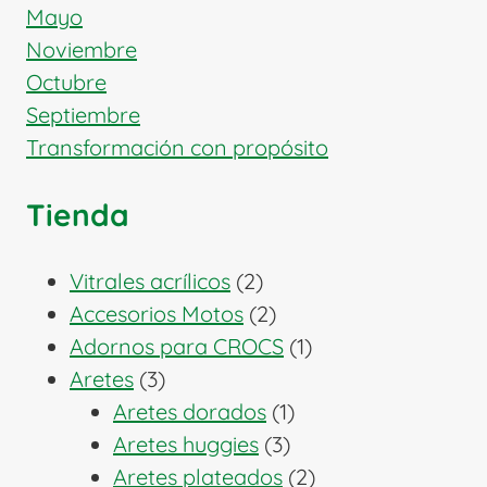
Mayo
Noviembre
Octubre
Septiembre
Transformación con propósito
Tienda
2
Vitrales acrílicos
2
productos
2
Accesorios Motos
2
productos
1
Adornos para CROCS
1
3
producto
Aretes
3
productos
1
Aretes dorados
1
3
producto
Aretes huggies
3
productos
2
Aretes plateados
2