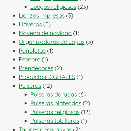
productos
23
Juegos religiosos
23
3
productos
Lienzos impresos
3
5
productos
Llaveros
5
productos
1
Novena de navidad
1
producto
3
Organizadores de Joyas
3
1
productos
Pañoletas
1
1
producto
Pesebre
1
producto
2
Prendedores
2
productos
1
Productos DIGITALES
1
12
producto
Pulseras
12
productos
6
Pulseras doradas
6
productos
2
Pulseras plateadas
2
productos
12
Pulseras religiosas
12
1
productos
Pulseras tobilleras
1
2
producto
Tapices decorativos
2