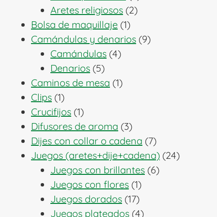
2
productos
Aretes religiosos
2
1
productos
Bolsa de maquillaje
1
producto
9
Camándulas y denarios
9
4
productos
Camándulas
4
5
productos
Denarios
5
productos
1
Caminos de mesa
1
1
producto
Clips
1
producto
1
Crucifijos
1
producto
3
Difusores de aroma
3
productos
7
Dijes con collar o cadena
7
productos
24
Juegos (aretes+dije+cadena)
24
6
producto
Juegos con brillantes
6
1
productos
Juegos con flores
1
17
producto
Juegos dorados
17
productos
4
Juegos plateados
4