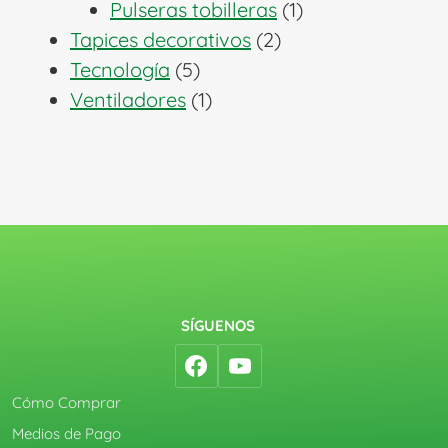
1
productos
Pulseras tobilleras
1
2
producto
Tapices decorativos
2
5
productos
Tecnología
5
productos
1
Ventiladores
1
producto
SÍGUENOS
Cómo Comprar
Medios de Pago