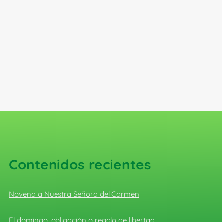
Contenidos recientes
Novena a Nuestra Señora del Carmen
El domingo, obligación o regalo de libertad