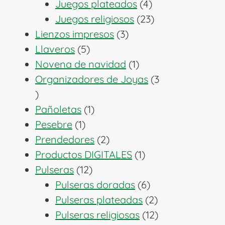
productos
4
Juegos plateados
4
productos
23
Juegos religiosos
23
3
productos
Lienzos impresos
3
5
productos
Llaveros
5
productos
1
Novena de navidad
1
producto
Organizadores de Joyas
3
3
productos
1
Pañoletas
1
1
producto
Pesebre
1
producto
2
Prendedores
2
productos
1
Productos DIGITALES
1
12
producto
Pulseras
12
productos
6
Pulseras doradas
6
productos
2
Pulseras plateadas
2
productos
12
Pulseras religiosas
12