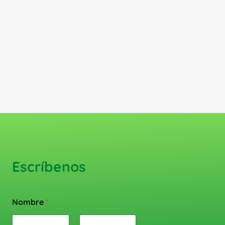
Escríbenos
Nombre
*