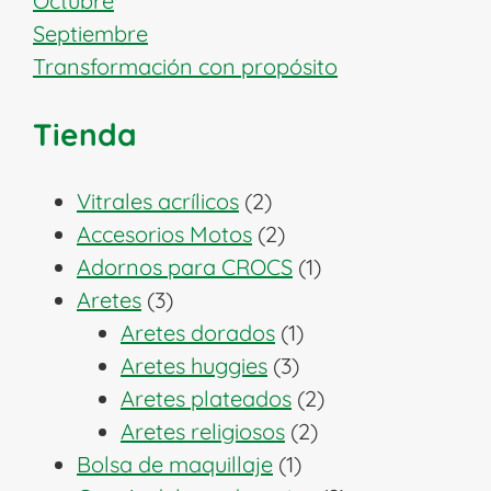
Octubre
Septiembre
Transformación con propósito
Tienda
2
Vitrales acrílicos
2
productos
2
Accesorios Motos
2
productos
1
Adornos para CROCS
1
3
producto
Aretes
3
productos
1
Aretes dorados
1
3
producto
Aretes huggies
3
productos
2
Aretes plateados
2
2
productos
Aretes religiosos
2
1
productos
Bolsa de maquillaje
1