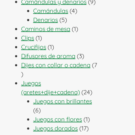
producto
9
Camándulas y denarios
9
4
productos
Camándulas
4
5
productos
Denarios
5
productos
1
Caminos de mesa
1
1
producto
Clips
1
producto
1
Crucifijos
1
producto
3
Difusores de aroma
3
productos
Dijes con collar o cadena
7
7
productos
Juegos
24
(aretes+dije+cadena)
24
productos
Juegos con brillantes
6
6
productos
1
Juegos con flores
1
17
producto
Juegos dorados
17