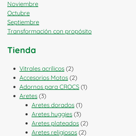
Noviembre
Octubre
Septiembre
Transformación con propósito
Tienda
2
Vitrales acrílicos
2
productos
2
Accesorios Motos
2
productos
1
Adornos para CROCS
1
3
producto
Aretes
3
productos
1
Aretes dorados
1
3
producto
Aretes huggies
3
productos
2
Aretes plateados
2
2
productos
Aretes religiosos
2