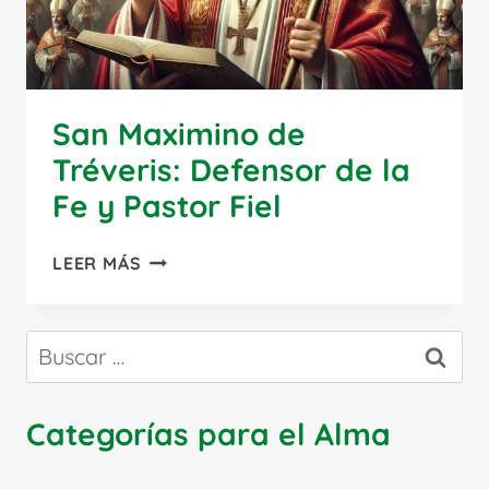
San Maximino de
Tréveris: Defensor de la
Fe y Pastor Fiel
SAN
LEER MÁS
MAXIMINO
DE
TRÉVERIS:
Buscar:
DEFENSOR
DE
LA
Categorías para el Alma
FE
Y