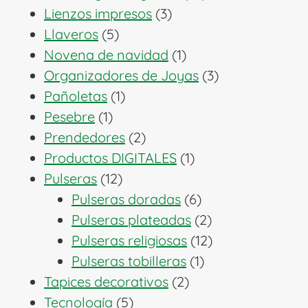
3
productos
Lienzos impresos
3
5
productos
Llaveros
5
productos
1
Novena de navidad
1
producto
3
Organizadores de Joyas
3
1
productos
Pañoletas
1
1
producto
Pesebre
1
producto
2
Prendedores
2
productos
1
Productos DIGITALES
1
12
producto
Pulseras
12
productos
6
Pulseras doradas
6
productos
2
Pulseras plateadas
2
productos
12
Pulseras religiosas
12
1
productos
Pulseras tobilleras
1
2
producto
Tapices decorativos
2
5
productos
Tecnología
5