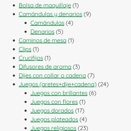
1
productos
Bolsa de maquillaje
1
producto
9
Camándulas y denarios
9
4
productos
Camándulas
4
5
productos
Denarios
5
productos
1
Caminos de mesa
1
1
producto
Clips
1
producto
1
Crucifijos
1
producto
3
Difusores de aroma
3
productos
7
Dijes con collar o cadena
7
productos
24
Juegos (aretes+dije+cadena)
24
6
producto
Juegos con brillantes
6
1
productos
Juegos con flores
1
17
producto
Juegos dorados
17
productos
4
Juegos plateados
4
productos
23
Juegos religiosos
23