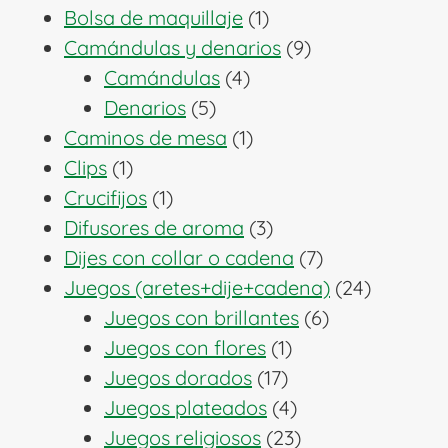
1
productos
Bolsa de maquillaje
1
producto
9
Camándulas y denarios
9
4
productos
Camándulas
4
5
productos
Denarios
5
productos
1
Caminos de mesa
1
1
producto
Clips
1
producto
1
Crucifijos
1
producto
3
Difusores de aroma
3
productos
7
Dijes con collar o cadena
7
productos
24
Juegos (aretes+dije+cadena)
24
6
producto
Juegos con brillantes
6
1
productos
Juegos con flores
1
17
producto
Juegos dorados
17
productos
4
Juegos plateados
4
productos
23
Juegos religiosos
23