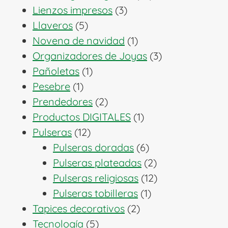
3
productos
Lienzos impresos
3
5
productos
Llaveros
5
productos
1
Novena de navidad
1
producto
3
Organizadores de Joyas
3
1
productos
Pañoletas
1
1
producto
Pesebre
1
producto
2
Prendedores
2
productos
1
Productos DIGITALES
1
12
producto
Pulseras
12
productos
6
Pulseras doradas
6
productos
2
Pulseras plateadas
2
productos
12
Pulseras religiosas
12
1
productos
Pulseras tobilleras
1
2
producto
Tapices decorativos
2
5
productos
Tecnología
5