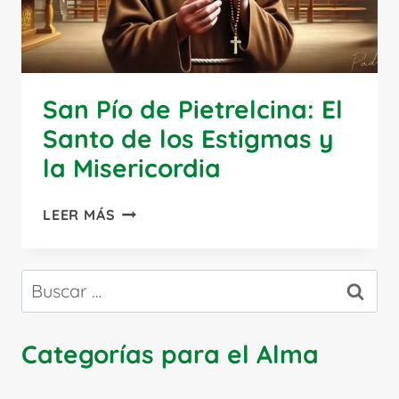
San Pío de Pietrelcina: El
Santo de los Estigmas y
la Misericordia
SAN
LEER MÁS
PÍO
DE
PIETRELCINA:
Buscar:
EL
SANTO
DE
Categorías para el Alma
LOS
ESTIGMAS