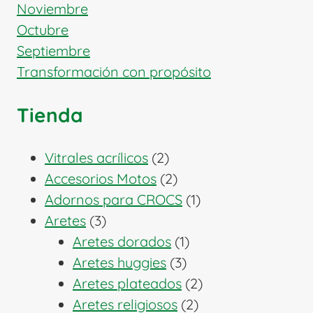
Noviembre
Octubre
Septiembre
Transformación con propósito
Tienda
2
Vitrales acrílicos
2
productos
2
Accesorios Motos
2
productos
1
Adornos para CROCS
1
3
producto
Aretes
3
productos
1
Aretes dorados
1
3
producto
Aretes huggies
3
productos
2
Aretes plateados
2
2
productos
Aretes religiosos
2