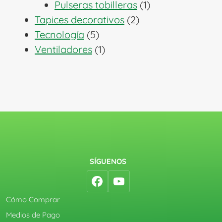
1
productos
Pulseras tobilleras
1
2
producto
Tapices decorativos
2
5
productos
Tecnología
5
productos
1
Ventiladores
1
producto
SÍGUENOS
Cómo Comprar
Medios de Pago