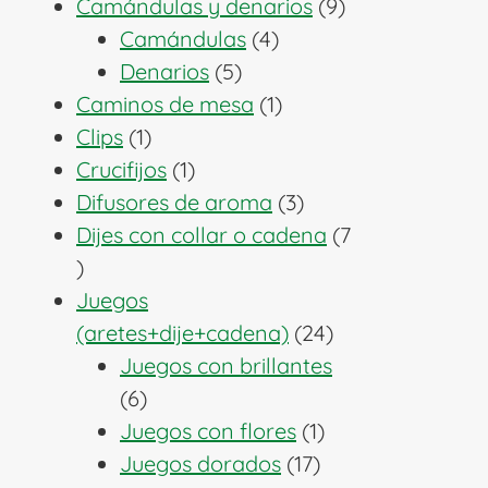
producto
9
Camándulas y denarios
9
4
productos
Camándulas
4
5
productos
Denarios
5
productos
1
Caminos de mesa
1
1
producto
Clips
1
producto
1
Crucifijos
1
producto
3
Difusores de aroma
3
productos
Dijes con collar o cadena
7
7
productos
Juegos
24
(aretes+dije+cadena)
24
productos
Juegos con brillantes
6
6
productos
1
Juegos con flores
1
17
producto
Juegos dorados
17