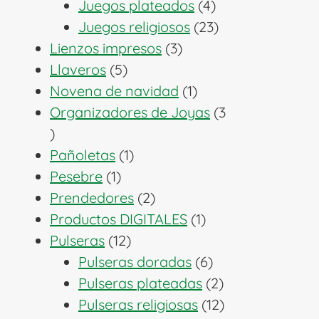
productos
4
Juegos plateados
4
productos
23
Juegos religiosos
23
3
productos
Lienzos impresos
3
5
productos
Llaveros
5
productos
1
Novena de navidad
1
producto
Organizadores de Joyas
3
3
productos
1
Pañoletas
1
1
producto
Pesebre
1
producto
2
Prendedores
2
productos
1
Productos DIGITALES
1
12
producto
Pulseras
12
productos
6
Pulseras doradas
6
productos
2
Pulseras plateadas
2
productos
12
Pulseras religiosas
12