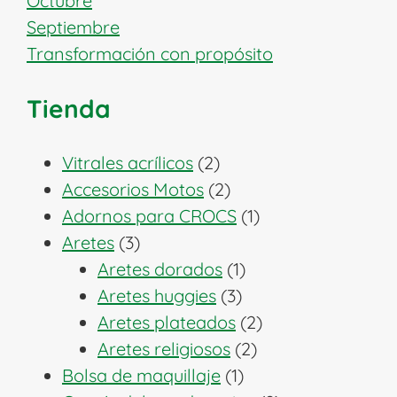
Octubre
Septiembre
Transformación con propósito
Tienda
2
Vitrales acrílicos
2
productos
2
Accesorios Motos
2
productos
1
Adornos para CROCS
1
3
producto
Aretes
3
productos
1
Aretes dorados
1
3
producto
Aretes huggies
3
productos
2
Aretes plateados
2
2
productos
Aretes religiosos
2
1
productos
Bolsa de maquillaje
1