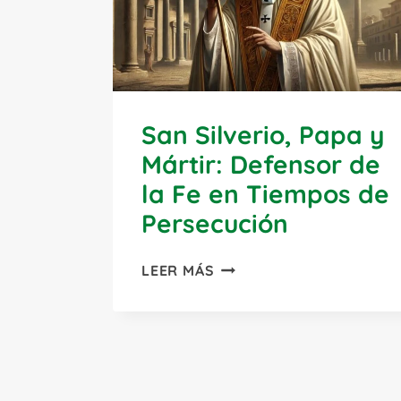
San Silverio, Papa y
Mártir: Defensor de
la Fe en Tiempos de
Persecución
SAN
LEER MÁS
SILVERIO,
PAPA
Y
MÁRTIR:
DEFENSOR
DE