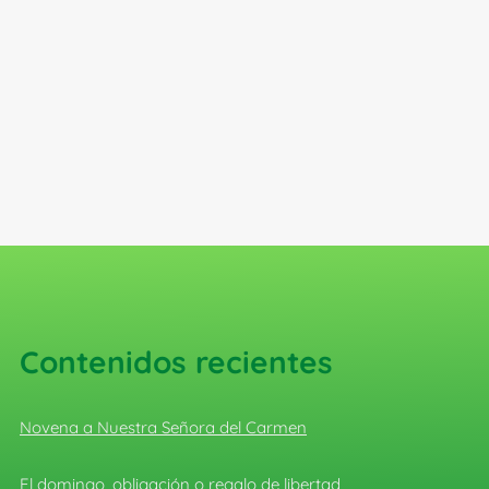
Contenidos recientes
Novena a Nuestra Señora del Carmen
El domingo, obligación o regalo de libertad