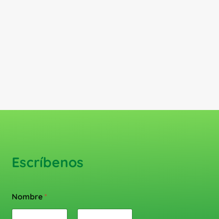
Escríbenos
Nombre
*