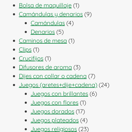
1
productos
Bolsa de maquillaje
1
producto
9
Camándulas y denarios
9
4
productos
Camándulas
4
5
productos
Denarios
5
productos
1
Caminos de mesa
1
1
producto
Clips
1
producto
1
Crucifijos
1
producto
3
Difusores de aroma
3
productos
7
Dijes con collar o cadena
7
productos
24
Juegos (aretes+dije+cadena)
24
6
producto
Juegos con brillantes
6
1
productos
Juegos con flores
1
17
producto
Juegos dorados
17
productos
4
Juegos plateados
4
productos
23
Juegos religiosos
23