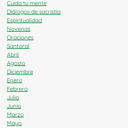
A
Cuida tu mente
LA
Diálogos de sacristía
VIDA
Espiritualidad
ETERNA
Novenas
Oraciones
Santoral
Abril
Agosto
Diciembre
Enero
Febrero
Julio
Junio
Marzo
Mayo