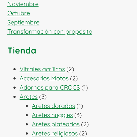
Noviembre
Octubre
Septiembre
Transformación con propósito
Tienda
2
Vitrales acrílicos
2
productos
2
Accesorios Motos
2
productos
1
Adornos para CROCS
1
3
producto
Aretes
3
productos
1
Aretes dorados
1
3
producto
Aretes huggies
3
productos
2
Aretes plateados
2
2
productos
Aretes religiosos
2