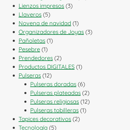
3
productos
Lienzos impresos
3
5
productos
Llaveros
5
productos
1
Novena de navidad
1
producto
3
Organizadores de Joyas
3
1
productos
Pañoletas
1
1
producto
Pesebre
1
producto
2
Prendedores
2
productos
1
Productos DIGITALES
1
12
producto
Pulseras
12
productos
6
Pulseras doradas
6
productos
2
Pulseras plateadas
2
productos
12
Pulseras religiosas
12
1
productos
Pulseras tobilleras
1
2
producto
Tapices decorativos
2
5
productos
Tecnología
5