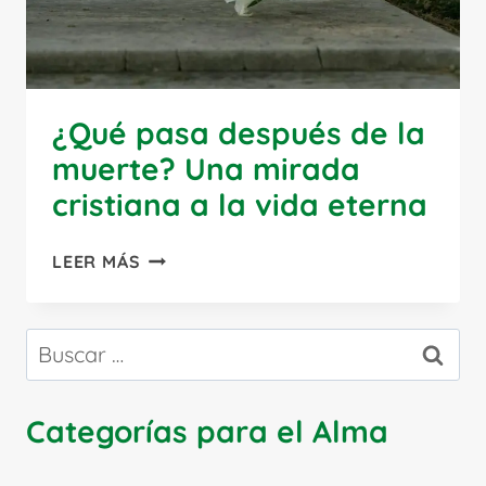
¿Qué pasa después de la
muerte? Una mirada
cristiana a la vida eterna
¿QUÉ
LEER MÁS
PASA
DESPUÉS
DE
Buscar:
LA
MUERTE?
UNA
Categorías para el Alma
MIRADA
CRISTIANA