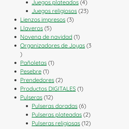
productos
4
Juegos plateados
4
productos
23
Juegos religiosos
23
3
productos
Lienzos impresos
3
5
productos
Llaveros
5
productos
1
Novena de navidad
1
producto
Organizadores de Joyas
3
3
productos
1
Pañoletas
1
1
producto
Pesebre
1
producto
2
Prendedores
2
productos
1
Productos DIGITALES
1
12
producto
Pulseras
12
productos
6
Pulseras doradas
6
productos
2
Pulseras plateadas
2
productos
12
Pulseras religiosas
12