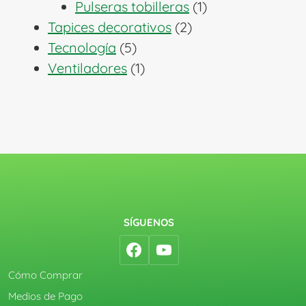
1
productos
Pulseras tobilleras
1
2
producto
Tapices decorativos
2
5
productos
Tecnología
5
productos
1
Ventiladores
1
producto
SÍGUENOS
Cómo Comprar
Medios de Pago