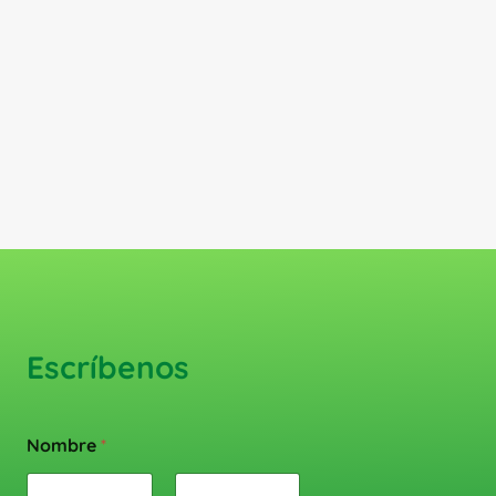
Escríbenos
Nombre
*