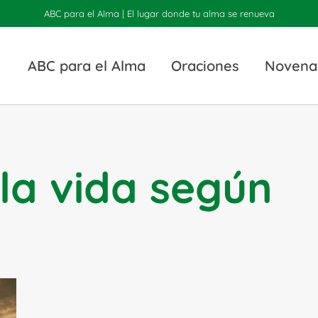
ABC para el Alma | El lugar donde tu alma se renueva
ABC para el Alma
Oraciones
Novena
 la vida según