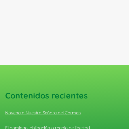
Contenidos recientes
Novena a Nuestra Señora del Carmen
El domingo, obligación o regalo de libertad