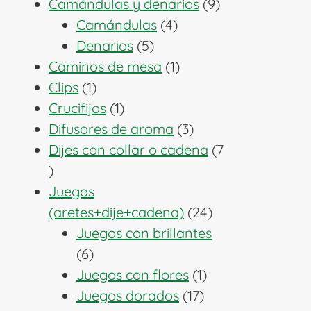
producto
9
Camándulas y denarios
9
4
productos
Camándulas
4
5
productos
Denarios
5
productos
1
Caminos de mesa
1
1
producto
Clips
1
producto
1
Crucifijos
1
producto
3
Difusores de aroma
3
productos
Dijes con collar o cadena
7
7
productos
Juegos
24
(aretes+dije+cadena)
24
productos
Juegos con brillantes
6
6
productos
1
Juegos con flores
1
17
producto
Juegos dorados
17