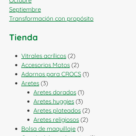
Octubre
Septiembre
Transformación con propósito
Tienda
2
Vitrales acrílicos
2
productos
2
Accesorios Motos
2
productos
1
Adornos para CROCS
1
3
producto
Aretes
3
productos
1
Aretes dorados
1
3
producto
Aretes huggies
3
productos
2
Aretes plateados
2
2
productos
Aretes religiosos
2
1
productos
Bolsa de maquillaje
1