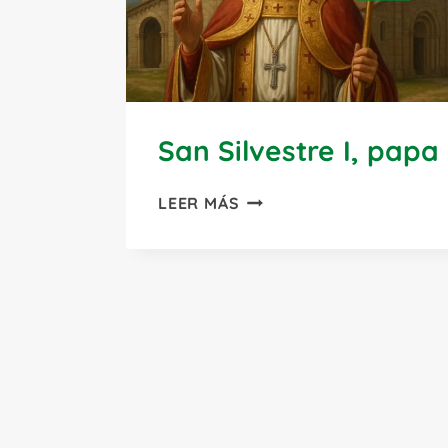
San Silvestre I, papa
SAN
LEER MÁS
SILVESTRE
I,
PAPA