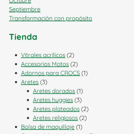
Octubre
Septiembre
Transformación con propósito
Tienda
2
Vitrales acrílicos
2
productos
2
Accesorios Motos
2
productos
1
Adornos para CROCS
1
3
producto
Aretes
3
productos
1
Aretes dorados
1
3
producto
Aretes huggies
3
productos
2
Aretes plateados
2
2
productos
Aretes religiosos
2
1
productos
Bolsa de maquillaje
1