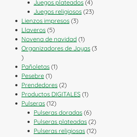
productos
4
Juegos plateados
4
productos
23
Juegos religiosos
23
3
productos
Lienzos impresos
3
5
productos
Llaveros
5
productos
1
Novena de navidad
1
producto
Organizadores de Joyas
3
3
productos
1
Pañoletas
1
1
producto
Pesebre
1
producto
2
Prendedores
2
productos
1
Productos DIGITALES
1
12
producto
Pulseras
12
productos
6
Pulseras doradas
6
productos
2
Pulseras plateadas
2
productos
12
Pulseras religiosas
12