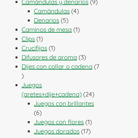
producto
9
Camándulas y denarios
9
4
productos
Camándulas
4
5
productos
Denarios
5
productos
1
Caminos de mesa
1
1
producto
Clips
1
producto
1
Crucifijos
1
producto
3
Difusores de aroma
3
productos
Dijes con collar o cadena
7
7
productos
Juegos
24
(aretes+dije+cadena)
24
productos
Juegos con brillantes
6
6
productos
1
Juegos con flores
1
17
producto
Juegos dorados
17