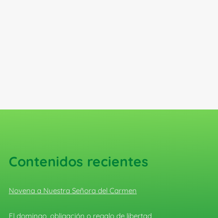
Contenidos recientes
Novena a Nuestra Señora del Carmen
El domingo, obligación o regalo de libertad