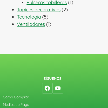
1
productos
Pulseras tobilleras
1
2
producto
Tapices decorativos
2
5
productos
Tecnología
5
productos
1
Ventiladores
1
producto
SÍGUENOS
Cómo Comprar
Medios de Pago