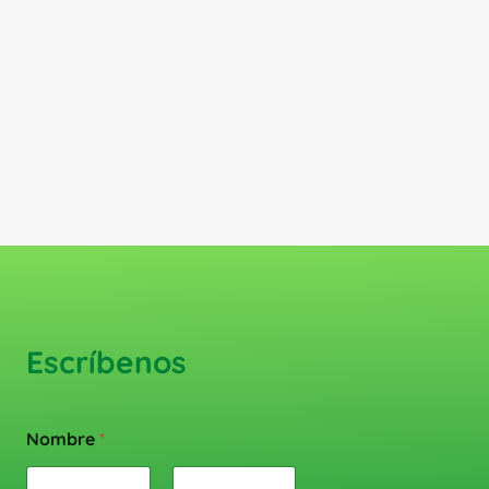
Escríbenos
Nombre
*