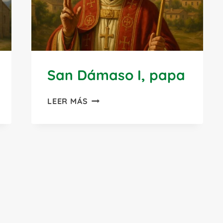
San Dámaso I, papa
SAN
LEER MÁS
DÁMASO
I,
PAPA