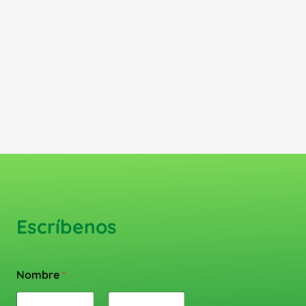
Escríbenos
Nombre
*