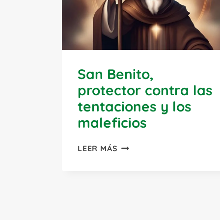
San Benito,
protector contra las
tentaciones y los
maleficios
SAN
LEER MÁS
BENITO,
PROTECTOR
CONTRA
LAS
TENTACIONES
Y