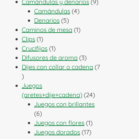
producto
9
Camándulas y denarios
9
4
productos
Camándulas
4
5
productos
Denarios
5
productos
1
Caminos de mesa
1
1
producto
Clips
1
producto
1
Crucifijos
1
producto
3
Difusores de aroma
3
productos
Dijes con collar o cadena
7
7
productos
Juegos
24
(aretes+dije+cadena)
24
productos
Juegos con brillantes
6
6
productos
1
Juegos con flores
1
17
producto
Juegos dorados
17