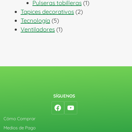
1
productos
Pulseras tobilleras
1
2
producto
Tapices decorativos
2
5
productos
Tecnología
5
productos
1
Ventiladores
1
producto
SÍGUENOS
Cómo Comprar
Medios de Pago