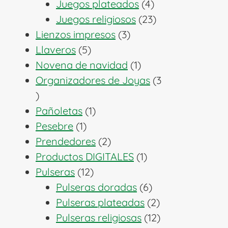
productos
4
Juegos plateados
4
productos
23
Juegos religiosos
23
3
productos
Lienzos impresos
3
5
productos
Llaveros
5
productos
1
Novena de navidad
1
producto
Organizadores de Joyas
3
3
productos
1
Pañoletas
1
1
producto
Pesebre
1
producto
2
Prendedores
2
productos
1
Productos DIGITALES
1
12
producto
Pulseras
12
productos
6
Pulseras doradas
6
productos
2
Pulseras plateadas
2
productos
12
Pulseras religiosas
12