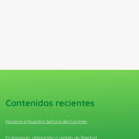
Contenidos recientes
Novena a Nuestra Señora del Carmen
El domingo, obligación o regalo de libertad