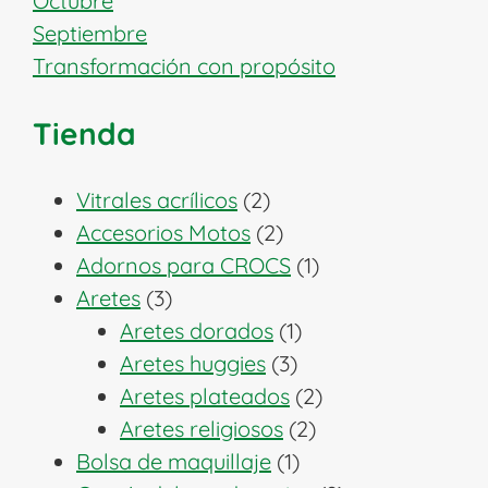
Octubre
Septiembre
Transformación con propósito
Tienda
2
Vitrales acrílicos
2
productos
2
Accesorios Motos
2
productos
1
Adornos para CROCS
1
3
producto
Aretes
3
productos
1
Aretes dorados
1
3
producto
Aretes huggies
3
productos
2
Aretes plateados
2
2
productos
Aretes religiosos
2
1
productos
Bolsa de maquillaje
1