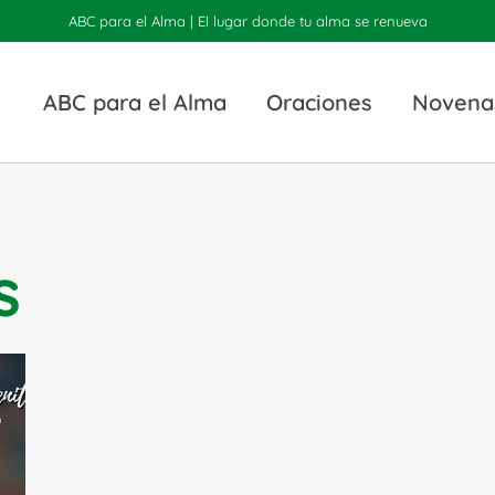
ABC para el Alma | El lugar donde tu alma se renueva
ABC para el Alma
Oraciones
Novena
s