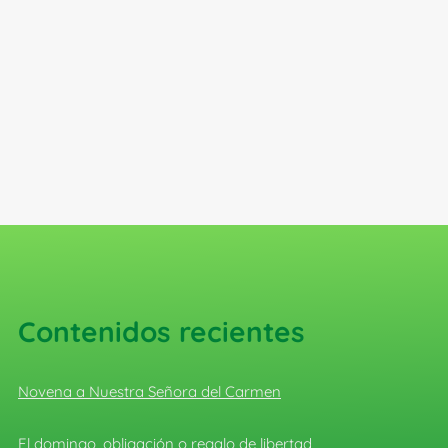
Contenidos recientes
Novena a Nuestra Señora del Carmen
El domingo, obligación o regalo de libertad