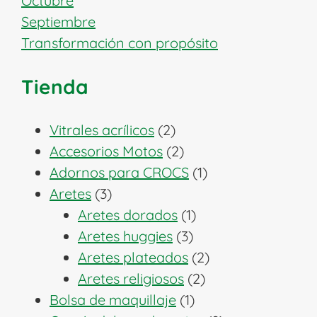
Octubre
Septiembre
Transformación con propósito
Tienda
2
Vitrales acrílicos
2
productos
2
Accesorios Motos
2
productos
1
Adornos para CROCS
1
3
producto
Aretes
3
productos
1
Aretes dorados
1
3
producto
Aretes huggies
3
productos
2
Aretes plateados
2
2
productos
Aretes religiosos
2
1
productos
Bolsa de maquillaje
1