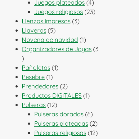
productos
4
Juegos plateados
4
productos
23
Juegos religiosos
23
3
productos
Lienzos impresos
3
5
productos
Llaveros
5
productos
1
Novena de navidad
1
producto
Organizadores de Joyas
3
3
productos
1
Pañoletas
1
1
producto
Pesebre
1
producto
2
Prendedores
2
productos
1
Productos DIGITALES
1
12
producto
Pulseras
12
productos
6
Pulseras doradas
6
productos
2
Pulseras plateadas
2
productos
12
Pulseras religiosas
12