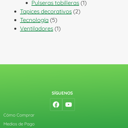
1
productos
Pulseras tobilleras
1
2
producto
Tapices decorativos
2
5
productos
Tecnología
5
productos
1
Ventiladores
1
producto
SÍGUENOS
Cómo Comprar
Medios de Pago