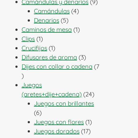
producto
9
Camándulas y denarios
9
4
productos
Camándulas
4
5
productos
Denarios
5
productos
1
Caminos de mesa
1
1
producto
Clips
1
producto
1
Crucifijos
1
producto
3
Difusores de aroma
3
productos
Dijes con collar o cadena
7
7
productos
Juegos
24
(aretes+dije+cadena)
24
productos
Juegos con brillantes
6
6
productos
1
Juegos con flores
1
17
producto
Juegos dorados
17