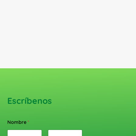
Escríbenos
Nombre
*