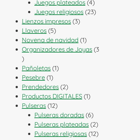
productos
4
Juegos plateados
4
productos
23
Juegos religiosos
23
3
productos
Lienzos impresos
3
5
productos
Llaveros
5
productos
1
Novena de navidad
1
producto
Organizadores de Joyas
3
3
productos
1
Pañoletas
1
1
producto
Pesebre
1
producto
2
Prendedores
2
productos
1
Productos DIGITALES
1
12
producto
Pulseras
12
productos
6
Pulseras doradas
6
productos
2
Pulseras plateadas
2
productos
12
Pulseras religiosas
12