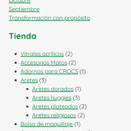
Octubre
Septiembre
Transformación con propósito
Tienda
2
Vitrales acrílicos
2
productos
2
Accesorios Motos
2
productos
1
Adornos para CROCS
1
3
producto
Aretes
3
productos
1
Aretes dorados
1
3
producto
Aretes huggies
3
productos
2
Aretes plateados
2
2
productos
Aretes religiosos
2
1
productos
Bolsa de maquillaje
1