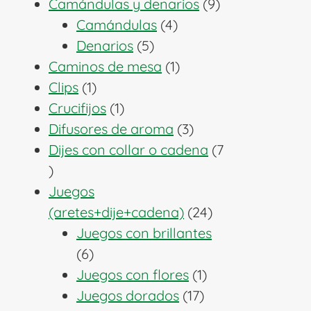
producto
9
Camándulas y denarios
9
4
productos
Camándulas
4
5
productos
Denarios
5
productos
1
Caminos de mesa
1
1
producto
Clips
1
producto
1
Crucifijos
1
producto
3
Difusores de aroma
3
productos
Dijes con collar o cadena
7
7
productos
Juegos
24
(aretes+dije+cadena)
24
productos
Juegos con brillantes
6
6
productos
1
Juegos con flores
1
17
producto
Juegos dorados
17