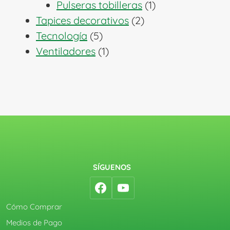
1
productos
Pulseras tobilleras
1
2
producto
Tapices decorativos
2
5
productos
Tecnología
5
productos
1
Ventiladores
1
producto
SÍGUENOS
Cómo Comprar
Medios de Pago