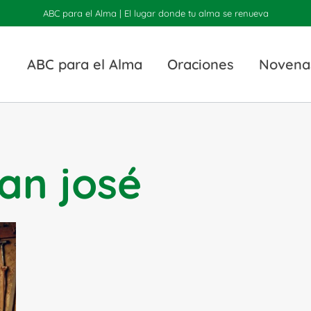
ABC para el Alma | El lugar donde tu alma se renueva
ABC para el Alma
Oraciones
Novena
an josé