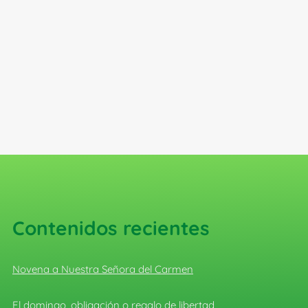
Contenidos recientes
Novena a Nuestra Señora del Carmen
El domingo, obligación o regalo de libertad