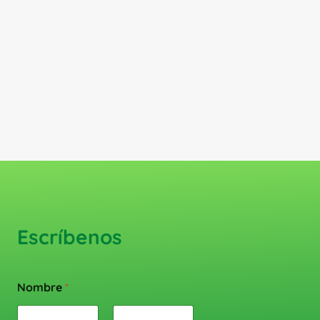
Escríbenos
Nombre
*