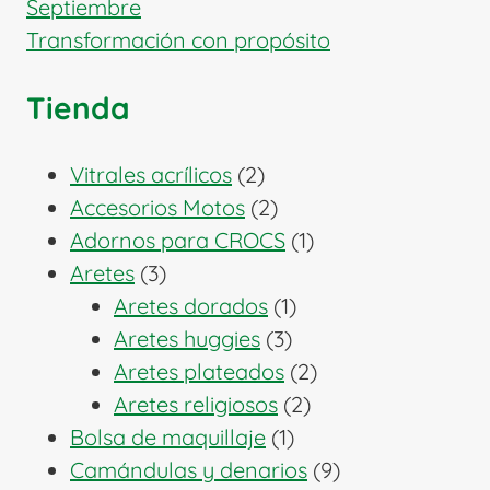
Septiembre
Transformación con propósito
Tienda
2
Vitrales acrílicos
2
productos
2
Accesorios Motos
2
productos
1
Adornos para CROCS
1
3
producto
Aretes
3
productos
1
Aretes dorados
1
3
producto
Aretes huggies
3
productos
2
Aretes plateados
2
2
productos
Aretes religiosos
2
1
productos
Bolsa de maquillaje
1
producto
9
Camándulas y denarios
9