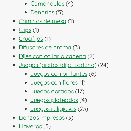
4
productos
Camándulas
4
5
productos
Denarios
5
productos
1
Caminos de mesa
1
1
producto
Clips
1
producto
1
Crucifijos
1
producto
3
Difusores de aroma
3
productos
7
Dijes con collar o cadena
7
productos
24
Juegos (aretes+dije+cadena)
24
6
producto
Juegos con brillantes
6
1
productos
Juegos con flores
1
17
producto
Juegos dorados
17
productos
4
Juegos plateados
4
productos
23
Juegos religiosos
23
3
productos
Lienzos impresos
3
5
productos
Llaveros
5