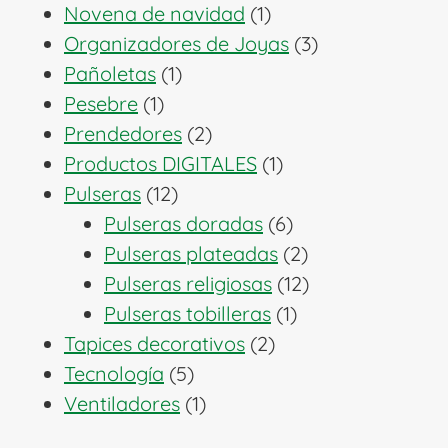
productos
1
Novena de navidad
1
producto
3
Organizadores de Joyas
3
1
productos
Pañoletas
1
1
producto
Pesebre
1
producto
2
Prendedores
2
productos
1
Productos DIGITALES
1
12
producto
Pulseras
12
productos
6
Pulseras doradas
6
productos
2
Pulseras plateadas
2
productos
12
Pulseras religiosas
12
1
productos
Pulseras tobilleras
1
2
producto
Tapices decorativos
2
5
productos
Tecnología
5
productos
1
Ventiladores
1
producto