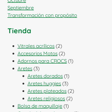
Octubre
Septiembre
Transformación con propósito
Tienda
2
Vitrales acrílicos
2
productos
2
Accesorios Motos
2
productos
1
Adornos para CROCS
1
3
producto
Aretes
3
productos
1
Aretes dorados
1
3
producto
Aretes huggies
3
productos
2
Aretes plateados
2
2
productos
Aretes religiosos
2
1
productos
Bolsa de maquillaje
1