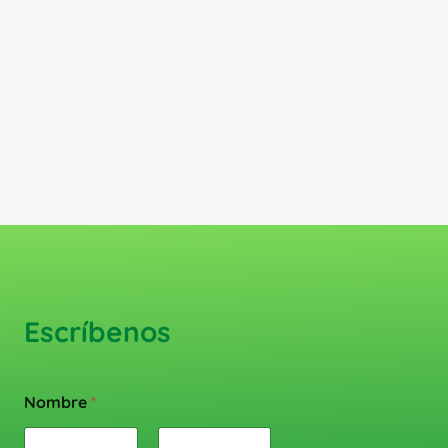
Escríbenos
Nombre
*