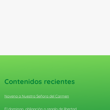
Contenidos recientes
Novena a Nuestra Señora del Carmen
El domingo, obligación o regalo de libertad