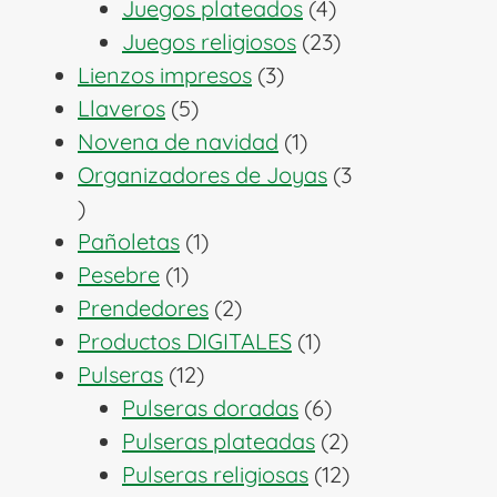
productos
4
Juegos plateados
4
productos
23
Juegos religiosos
23
3
productos
Lienzos impresos
3
5
productos
Llaveros
5
productos
1
Novena de navidad
1
producto
Organizadores de Joyas
3
3
productos
1
Pañoletas
1
1
producto
Pesebre
1
producto
2
Prendedores
2
productos
1
Productos DIGITALES
1
12
producto
Pulseras
12
productos
6
Pulseras doradas
6
productos
2
Pulseras plateadas
2
productos
12
Pulseras religiosas
12