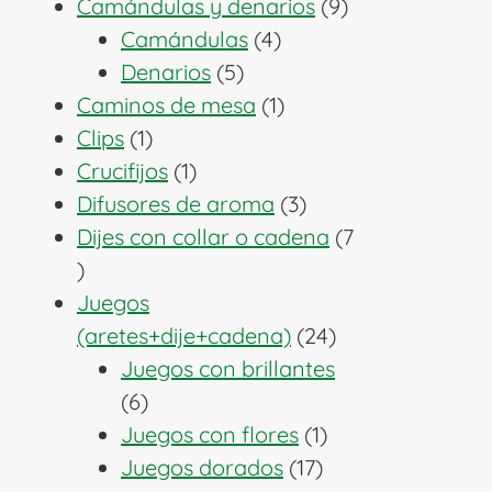
producto
9
Camándulas y denarios
9
4
productos
Camándulas
4
5
productos
Denarios
5
productos
1
Caminos de mesa
1
1
producto
Clips
1
producto
1
Crucifijos
1
producto
3
Difusores de aroma
3
productos
Dijes con collar o cadena
7
7
productos
Juegos
24
(aretes+dije+cadena)
24
productos
Juegos con brillantes
6
6
productos
1
Juegos con flores
1
17
producto
Juegos dorados
17