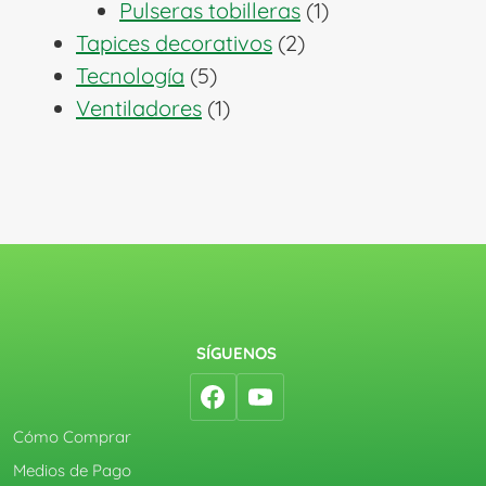
1
productos
Pulseras tobilleras
1
2
producto
Tapices decorativos
2
5
productos
Tecnología
5
productos
1
Ventiladores
1
producto
SÍGUENOS
Cómo Comprar
Medios de Pago