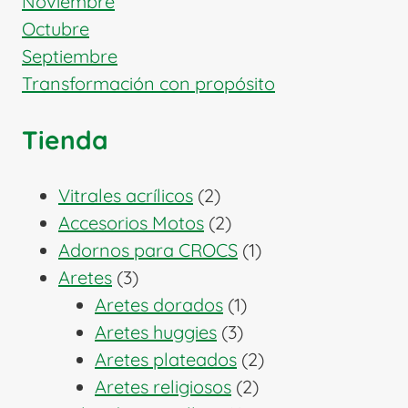
Noviembre
Octubre
Septiembre
Transformación con propósito
Tienda
2
Vitrales acrílicos
2
productos
2
Accesorios Motos
2
productos
1
Adornos para CROCS
1
3
producto
Aretes
3
productos
1
Aretes dorados
1
3
producto
Aretes huggies
3
productos
2
Aretes plateados
2
2
productos
Aretes religiosos
2