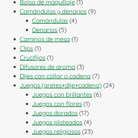
1
productos
Bolsa de maquillaje
1
producto
9
Camándulas y denarios
9
4
productos
Camándulas
4
5
productos
Denarios
5
productos
1
Caminos de mesa
1
1
producto
Clips
1
producto
1
Crucifijos
1
producto
3
Difusores de aroma
3
productos
7
Dijes con collar o cadena
7
productos
24
Juegos (aretes+dije+cadena)
24
6
producto
Juegos con brillantes
6
1
productos
Juegos con flores
1
17
producto
Juegos dorados
17
productos
4
Juegos plateados
4
productos
23
Juegos religiosos
23