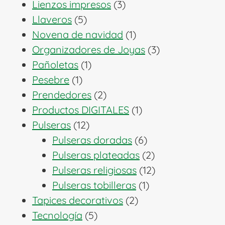
3
productos
Lienzos impresos
3
5
productos
Llaveros
5
productos
1
Novena de navidad
1
producto
3
Organizadores de Joyas
3
1
productos
Pañoletas
1
1
producto
Pesebre
1
producto
2
Prendedores
2
productos
1
Productos DIGITALES
1
12
producto
Pulseras
12
productos
6
Pulseras doradas
6
productos
2
Pulseras plateadas
2
productos
12
Pulseras religiosas
12
1
productos
Pulseras tobilleras
1
2
producto
Tapices decorativos
2
5
productos
Tecnología
5