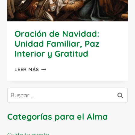
Oración de Navidad:
Unidad Familiar, Paz
Interior y Gratitud
ORACIÓN
LEER MÁS
DE
NAVIDAD:
UNIDAD
Buscar:
FAMILIAR,
PAZ
INTERIOR
Categorías para el Alma
Y
GRATITUD
Cuida tu mente